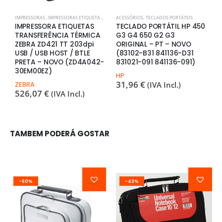
IMPRESSORAS
,
IMPRESSORAS ETIQUETAS
,
POS
ACESSÓRIOS
,
TECLADOS PORTÁTEIS
I
IMPRESSORA ETIQUETAS
TECLADO PORTÁTIL HP 450
I
TRANSFERÊNCIA TÉRMICA
G3 G4 650 G2 G3
T
ZEBRA ZD421 TT 203dpi
ORIGINAL – PT – NOVO
P
USB / USB HOST / BTLE
(83102-B31 841136-D31
(
PRETA – NOVO (ZD4A042-
831021-091 841136-091)
B
30EM00EZ)
6
HP
31,96
€
ZEBRA
(IVA Incl.)
526,07
€
(IVA Incl.)
TAMBEM PODERÁ GOSTAR
-60%
-43%