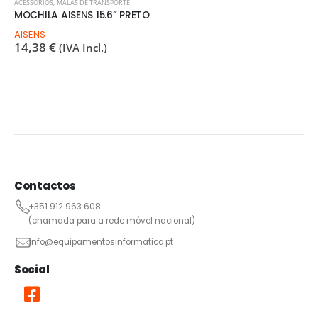
ACESSÓRIOS
,
MALAS DE TRANSPORTE
MOCHILA AISENS 15.6” PRETO
AISENS
14,38
€
(IVA Incl.)
Contactos
+351 912 963 608
(chamada para a rede móvel nacional)
info@equipamentosinformatica.pt
Social