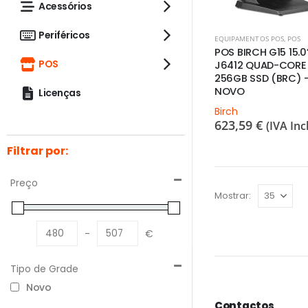
Acessórios
Periféricos
EQUIPAMENTOS POS
,
POS
POS BIRCH G15 15.0
POS
J6412 QUAD-CORE
256GB SSD (BRC) 
NOVO
Licenças
Birch
623,59
€
(IVA Incl
Filtrar por:
Preço
Mostrar:
-
€
Minimum Price
Maximum Price
Tipo de Grade
Novo
Contactos