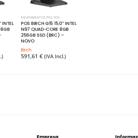
EQUIPAMENTOS POS
,
POS
” INTEL
POS BIRCH G15 15.0” INTEL
 8GB
N97 QUAD-CORE 8GB
–
256GB SSD (BRC) –
NOVO
Birch
591,61
€
.)
(IVA Incl.)
Empresa
Informaç