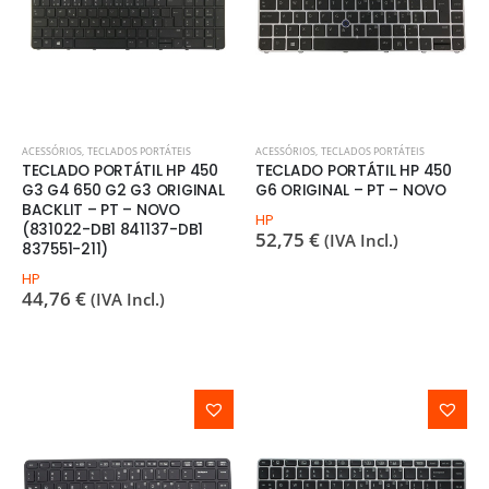
ACESSÓRIOS
,
TECLADOS PORTÁTEIS
ACESSÓRIOS
,
TECLADOS PORTÁTEIS
TECLADO PORTÁTIL HP 450
TECLADO PORTÁTIL HP 450
G3 G4 650 G2 G3 ORIGINAL
G6 ORIGINAL – PT – NOVO
BACKLIT – PT – NOVO
HP
(831022-DB1 841137-DB1
52,75
€
(IVA Incl.)
837551-211)
HP
44,76
€
(IVA Incl.)