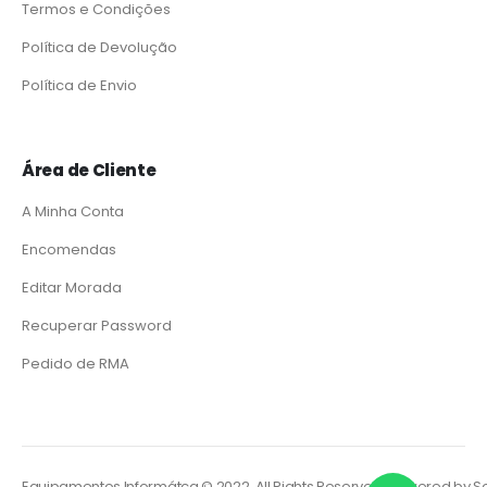
Termos e Condições
Política de Devolução
Política de Envio
Área de Cliente
A Minha Conta
Encomendas
Editar Morada
Recuperar Password
Pedido de RMA
Equipamentos Informátca © 2022 All Rights Reserved. Powered by
So