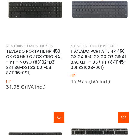
ACESSÓRIOS
,
TECLADOS PORTÁTEIS
ACESSÓRIOS
,
TECLADOS PORTÁTEIS
TECLADO PORTÁTIL HP 450
TECLADO PORTÁTIL HP 450
G3 G4 650 G2 G3 ORIGINAL
G3 G4 650 G2 G3 ORIGINAL
– PT – NOVO (83102-B31
BACKLIT – US / PT (841145-
841136-D31 831021-091
001 831023-001)
841136-091)
HP
15,97
€
HP
(IVA Incl.)
31,96
€
(IVA Incl.)