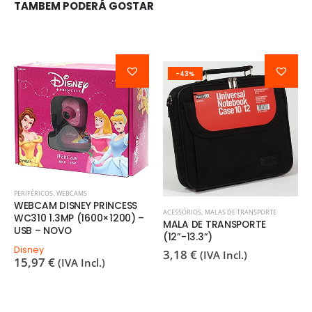
TAMBEM PODERÁ GOSTAR
-43%
PERIFÉRICOS
,
WEBCAMS
WEBCAM DISNEY PRINCESS
ACESSÓRIOS
,
MALAS DE TRANSPORTE
WC310 1.3MP (1600×1200) –
MALA DE TRANSPORTE
USB – NOVO
(12”-13.3”)
Disney
3,18
€
(IVA Incl.)
15,97
€
(IVA Incl.)