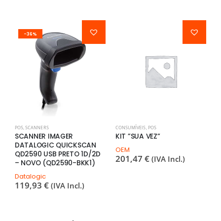
-36%
POS
,
SCANNERS
CONSUMÍVEIS
,
POS
C
SCANNER IMAGER
KIT ”SUA VEZ”
R
DATALOGIC QUICKSCAN
8
OEM
QD2590 USB PRETO 1D/2D
201,47
€
(IVA Incl.)
O
– NOVO (QD2590-BKK1)
7
Datalogic
119,93
€
(IVA Incl.)