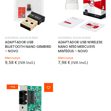
ACESSÓRIOS
,
PLACAS DE REDE
ACESSÓRIOS
,
PLACAS DE REDE
ADAPTADOR USB
ADAPTADOR USB WIRELESS
BLUETOOTH NANO GEMBIRD
NANO N150 MERCUSYS
– NOVO
MW150US – NOVO
Mercusys
Mercusys
9,58
€
7,98
€
(IVA Incl.)
(IVA Incl.)
-71%