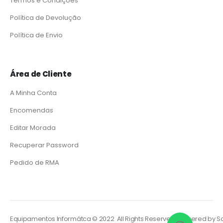
Termos e Condições
Política de Devolução
Política de Envio
Área de Cliente
A Minha Conta
Encomendas
Editar Morada
Recuperar Password
Pedido de RMA
Equipamentos Informátca © 2022 All Rights Reserved. Powered by
So