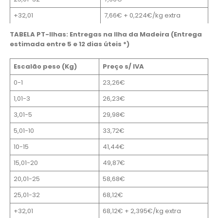
+32,01
7,66€ + 0,224€/kg extra
TABELA PT-Ilhas: Entregas na Ilha da Madeira (Entrega
estimada entre 5 e 12 dias úteis *)
Escalão peso (Kg)
Preço s/ IVA
0-1
23,26€
1,01-3
26,23€
3,01-5
29,98€
5,01-10
33,72€
10-15
41,44€
15,01-20
49,87€
20,01-25
58,68€
25,01-32
68,12€
+32,01
68,12€ + 2,395€/kg extra