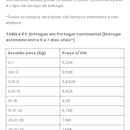
e o tipo de serviço de entrega.
*Todos os tempos de trânsito são tempos estimados e não
efetivos.
TABELA PT: Entregas em Portugal Continental (Entrega
estimada entre 5 e 7 dias úteis*)
Escalão peso (Kg)
Preço s/ IVA
0-1
5,33€
1,01-3
5,52€
3,01-5
5,842€
5,01-10
5,92€
10-15
6,3€
15,01-20
6,73€
20,01-25
7,19€
25,01-32
7,66€