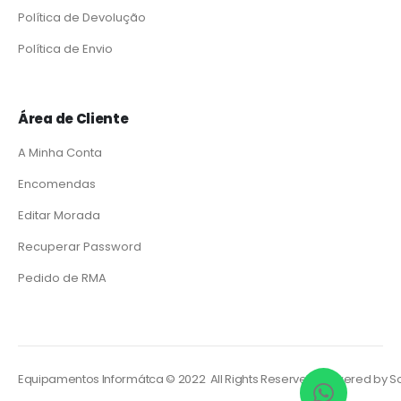
Política de Devolução
Política de Envio
Área de Cliente
A Minha Conta
Encomendas
Editar Morada
Recuperar Password
Pedido de RMA
Equipamentos Informátca © 2022 All Rights Reserved. Powered by
So