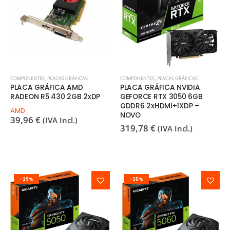
COMPONENTES
,
PLACAS GRÁFICAS
COMPONENTES
,
PLACAS GRÁFICAS
PLACA GRÁFICA AMD
PLACA GRÁFICA NVIDIA
RADEON R5 430 2GB 2xDP
GEFORCE RTX 3050 6GB
GDDR6 2xHDMI+1XDP –
AMD
NOVO
39,96
€
(IVA Incl.)
319,78
€
(IVA Incl.)
-29%
-25%