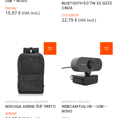
USB – NOVO
BLUETOOTH 5.0 7W X2 G232
CINZA
Disney
15,97
€
(IVA Incl.)
COOLBOX
22,79
€
(IVA Incl.)
ACESSÓRIOS
,
MALAS DE TRANSPORTE
PERIFÉRICOS
,
WEBCAMS
MOCHILA AISENS 15.6” PRETO
WEBCAM FULL HD – USB –
NOVO
AISENS