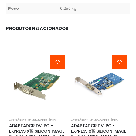
Peso
0,250 kg
PRODUTOS RELACIONADOS
ACESSÓRIOS
,
ADAPTADORES VÍDEO
ACESSÓRIOS
,
ADAPTADORES VÍDEO
A
ADAPTADOR DVI PCI-
ADAPTADOR DVI PCI-
C
EXPRESS X16 SILICON IMAGE
EXPRESS X16 SILICON IMAGE
5