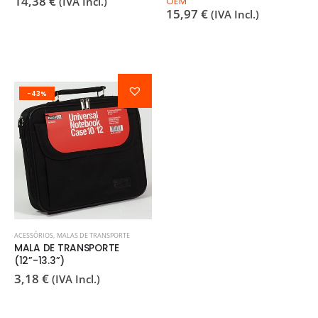
14,38
€
(IVA Incl.)
OEM
15,97
€
(IVA Incl.)
-43%
ACESSÓRIOS
,
MALAS DE TRANSPORTE
MALA DE TRANSPORTE
(12”-13.3”)
3,18
€
(IVA Incl.)