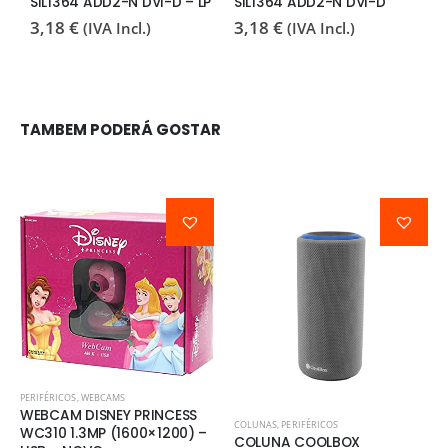
SIL1364 ADD2-N DVI-D – LP
SIL1364 ADD2-N DVI-D
3,18
€
3,18
€
(IVA Incl.)
(IVA Incl.)
TAMBEM PODERÁ GOSTAR
PERIFÉRICOS
,
WEBCAMS
WEBCAM DISNEY PRINCESS
COLUNAS
,
PERIFÉRICOS
WC310 1.3MP (1600×1200) –
COLUNA COOLBOX