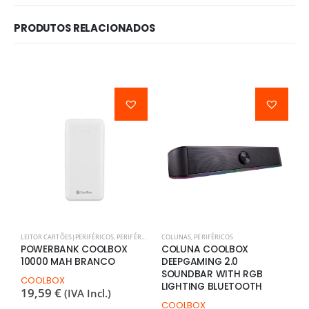
PRODUTOS RELACIONADOS
LEITOR CARTÕES|PERIFÉRICOS
,
PERIFÉRICOS
,
POWERBANKS
COLUNAS
,
PERIFÉRICOS
C
POWERBANK COOLBOX
COLUNA COOLBOX
C
10000 MAH BRANCO
DEEPGAMING 2.0
B
SOUNDBAR WITH RGB
G
COOLBOX
LIGHTING BLUETOOTH
19,59
€
(IVA Incl.)
C
1
COOLBOX