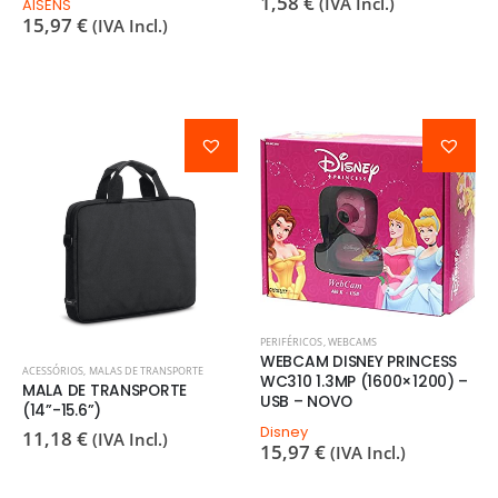
1,58
€
(IVA Incl.)
AISENS
15,97
€
(IVA Incl.)
PERIFÉRICOS
,
WEBCAMS
WEBCAM DISNEY PRINCESS
ACESSÓRIOS
,
MALAS DE TRANSPORTE
WC310 1.3MP (1600×1200) –
MALA DE TRANSPORTE
USB – NOVO
(14”-15.6”)
Disney
11,18
€
(IVA Incl.)
15,97
€
(IVA Incl.)