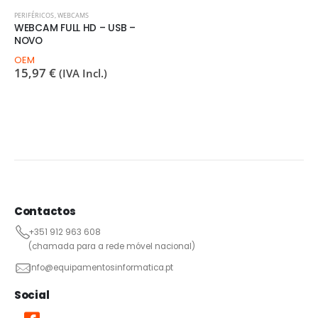
PERIFÉRICOS
,
WEBCAMS
WEBCAM FULL HD – USB –
NOVO
OEM
15,97
€
(IVA Incl.)
Contactos
+351 912 963 608
(chamada para a rede móvel nacional)
info@equipamentosinformatica.pt
Social