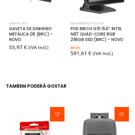
GAVETAS
,
POS
EQUIPAMENTOS POS
,
POS
I
GAVETA DE DINHEIRO
POS BIRCH G15 15.0” INTEL
I
METÁLICA D5 (BRC) –
N97 QUAD-CORE 8GB
B
NOVO
256GB SSD (BRC) – NOVO
U
N
55,97
€
(IVA Incl.)
Birch
591,61
€
(IVA Incl.)
B
1
TAMBEM PODERÁ GOSTAR