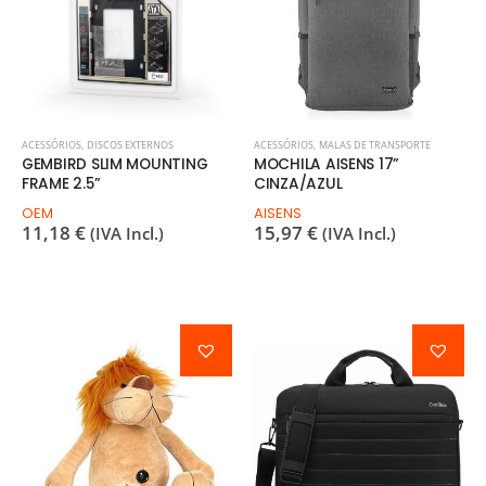
ACESSÓRIOS
,
DISCOS EXTERNOS
ACESSÓRIOS
,
MALAS DE TRANSPORTE
GEMBIRD SLIM MOUNTING
MOCHILA AISENS 17”
FRAME 2.5”
CINZA/AZUL
OEM
AISENS
11,18
€
15,97
€
(IVA Incl.)
(IVA Incl.)