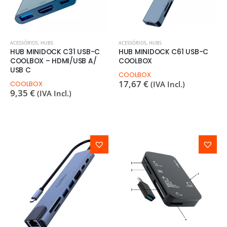
ACESSÓRIOS
,
HUBS
ACESSÓRIOS
,
HUBS
HUB MINIDOCK C31 USB-C
HUB MINIDOCK C61 USB-C
COOLBOX – HDMI/USB A/
COOLBOX
USB C
COOLBOX
17,67
€
COOLBOX
(IVA Incl.)
9,35
€
(IVA Incl.)