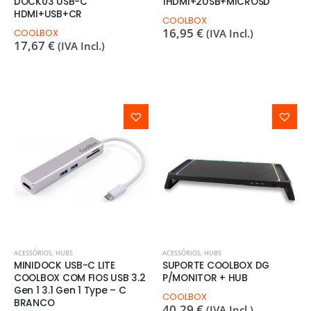
DOCK03 USB-C
1HDMI+2USB+MICROSD
HDMI+USB+CR
COOLBOX
16,95
€
COOLBOX
(IVA Incl.)
17,67
€
(IVA Incl.)
ACESSÓRIOS
,
HUBS
ACESSÓRIOS
,
HUBS
MINIDOCK USB-C LITE
SUPORTE COOLBOX DG
COOLBOX COM FIOS USB 3.2
P/MONITOR + HUB
Gen 1 3.1 Gen 1 Type – C
COOLBOX
BRANCO
40,29
€
(IVA Incl.)