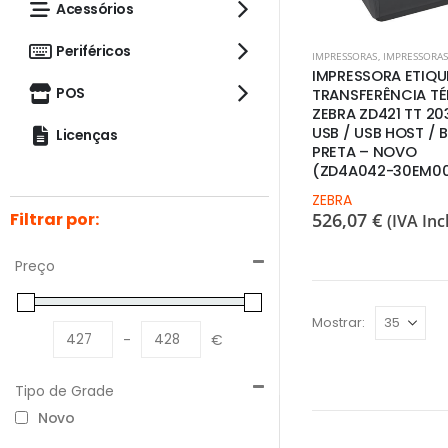
Acessórios
Periféricos
IMPRESSORAS
,
IMPRESSORAS E
IMPRESSORA ETIQU
POS
TRANSFERÊNCIA T
ZEBRA ZD421 TT 20
USB / USB HOST / B
Licenças
PRETA – NOVO
(ZD4A042-30EM0
ZEBRA
Filtrar por:
526,07
€
(IVA Incl
Preço
Mostrar:
-
€
Minimum Price
Maximum Price
Tipo de Grade
Novo