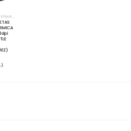
TIQUETAS
,
POS
ETAS
ÉRMICA
3dpi
TLE
0EZ)
.)