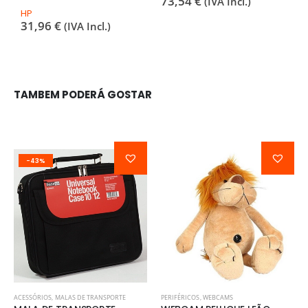
73,54
€
(IVA Incl.)
B
HP
1
31,96
€
(IVA Incl.)
TAMBEM PODERÁ GOSTAR
-43%
ACESSÓRIOS
,
MALAS DE TRANSPORTE
PERIFÉRICOS
,
WEBCAMS