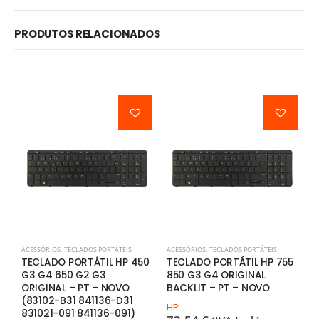
PRODUTOS RELACIONADOS
ACESSÓRIOS
,
TECLADOS PORTÁTEIS
ACESSÓRIOS
,
TECLADOS PORTÁTEIS
I
TECLADO PORTÁTIL HP 450
TECLADO PORTÁTIL HP 755
I
G3 G4 650 G2 G3
850 G3 G4 ORIGINAL
T
ORIGINAL – PT – NOVO
BACKLIT – PT – NOVO
P
(83102-B31 841136-D31
HP
B
831021-091 841136-091)