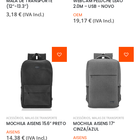
MALA DE TRANSPORTE
WEBCAM PELUCHE LEÃO
(12”-13.3”)
2.0M – USB – NOVO
3,18
€
(IVA Incl.)
OEM
19,17
€
(IVA Incl.)
ACESSÓRIOS
,
MALAS DE TRANSPORTE
ACESSÓRIOS
,
MALAS DE TRANSPORTE
MOCHILA AISENS 15.6” PRETO
MOCHILA AISENS 17”
CINZA/AZUL
AISENS
14,38
€
(IVA Incl.)
AISENS