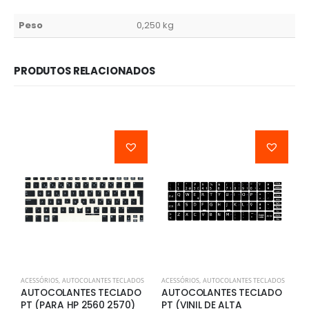
Peso
0,250 kg
PRODUTOS RELACIONADOS
ACESSÓRIOS
,
AUTOCOLANTES TECLADOS
ACESSÓRIOS
,
AUTOCOLANTES TECLADOS
A
AUTOCOLANTES TECLADO
AUTOCOLANTES TECLADO
A
PT (PARA HP 2560 2570)
PT (VINIL DE ALTA
P