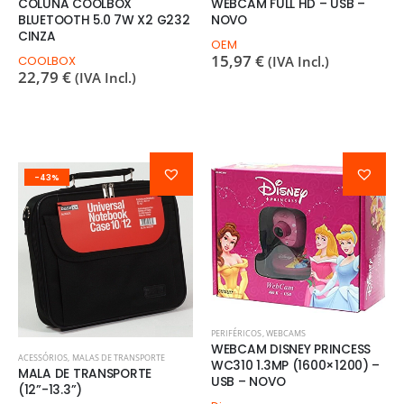
COLUNA COOLBOX
WEBCAM FULL HD – USB –
BLUETOOTH 5.0 7W X2 G232
NOVO
CINZA
OEM
15,97
€
COOLBOX
(IVA Incl.)
22,79
€
(IVA Incl.)
-43%
PERIFÉRICOS
,
WEBCAMS
WEBCAM DISNEY PRINCESS
ACESSÓRIOS
,
MALAS DE TRANSPORTE
WC310 1.3MP (1600×1200) –
MALA DE TRANSPORTE
USB – NOVO
(12”-13.3”)