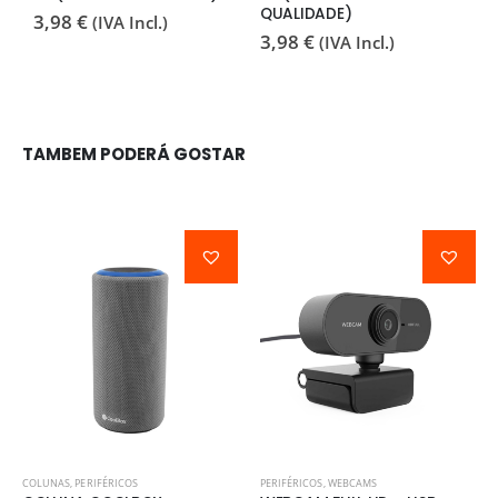
QUALIDADE)
3,98
€
2
(IVA Incl.)
3,98
€
(IVA Incl.)
TAMBEM PODERÁ GOSTAR
COLUNAS
,
PERIFÉRICOS
PERIFÉRICOS
,
WEBCAMS