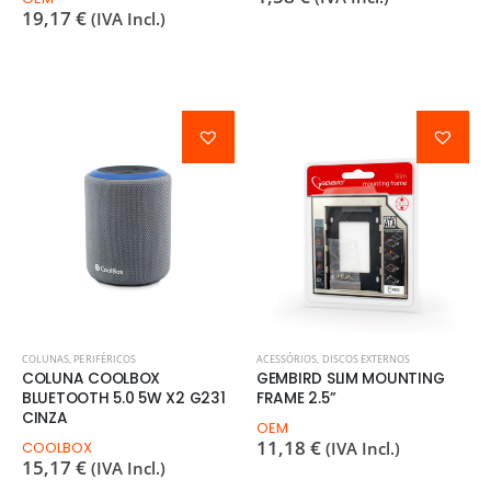
19,17
€
(IVA Incl.)
COLUNAS
,
PERIFÉRICOS
ACESSÓRIOS
,
DISCOS EXTERNOS
COLUNA COOLBOX
GEMBIRD SLIM MOUNTING
BLUETOOTH 5.0 5W X2 G231
FRAME 2.5”
CINZA
OEM
11,18
€
COOLBOX
(IVA Incl.)
15,17
€
(IVA Incl.)