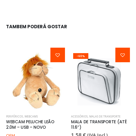
TAMBEM PODERÁ GOSTAR
-60%
PERIFÉRICOS
,
WEBCAMS
ACESSÓRIOS
,
MALAS DE TRANSPORTE
WEBCAM PELUCHE LEÃO
MALA DE TRANSPORTE (ATÉ
2.0M – USB – NOVO
11.6”)
1,58
€
(IVA Incl.)
OEM