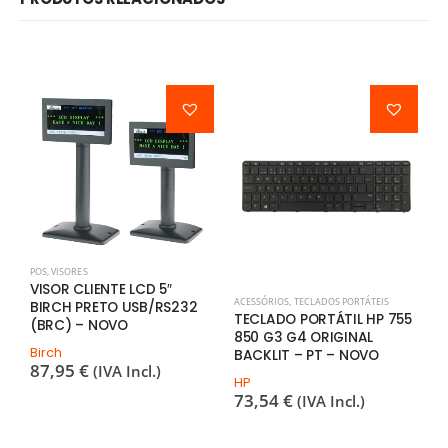
POS
,
VISORES
VISOR CLIENTE LCD 5″
ACESSÓRIOS
,
TECLADOS PORTÁTEIS
C
BIRCH PRETO USB/RS232
TECLADO PORTÁTIL HP 755
M
(BRC) – NOVO
850 G3 G4 ORIGINAL
H
Birch
BACKLIT – PT – NOVO
1
87,95
€
(IVA Incl.)
HP
M
73,54
€
1
(IVA Incl.)