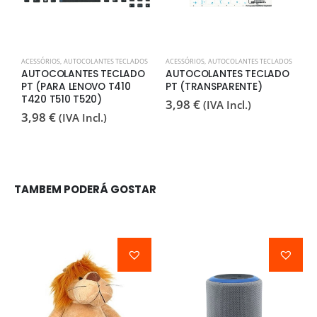
ACESSÓRIOS
,
AUTOCOLANTES TECLADOS
ACESSÓRIOS
,
AUTOCOLANTES TECLADOS
A
AUTOCOLANTES TECLADO
AUTOCOLANTES TECLADO
C
PT (PARA LENOVO T410
PT (TRANSPARENTE)
3
T420 T510 T520)
3,98
€
(IVA Incl.)
3,98
€
(IVA Incl.)
TAMBEM PODERÁ GOSTAR