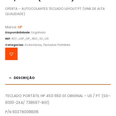
OFERTA – AUTOCOLANTES TECLADO LAYOUT PT (VINIL DE ALTA
QUALIDADE)
Marca:
HP
Disponibilidade:
Esgotado
REF:
KEY_LAP_HP_450_G1_US
Categorias:
Acessórios
,
Teclados Portáteis
DESCRIÇÃO
TECLADO PORTÁTIL HP 450 650 G1 ORIGINAL – US / PT (SG-
61310-2XA/ 738697-BG1)
P/N 6037B0088316