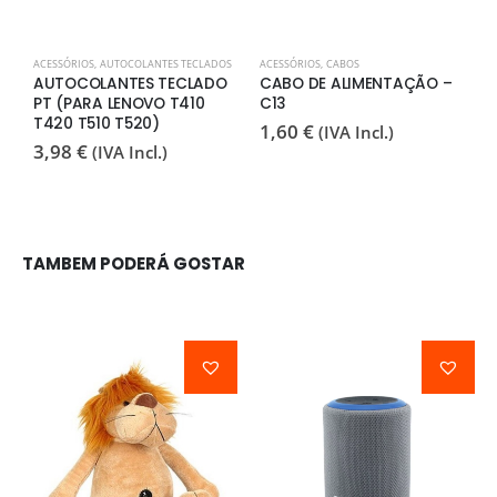
ACESSÓRIOS
,
AUTOCOLANTES TECLADOS
ACESSÓRIOS
,
CABOS
A
AUTOCOLANTES TECLADO
CABO DE ALIMENTAÇÃO –
A
PT (PARA LENOVO T410
C13
P
T420 T510 T520)
1,60
€
3
(IVA Incl.)
3,98
€
(IVA Incl.)
TAMBEM PODERÁ GOSTAR