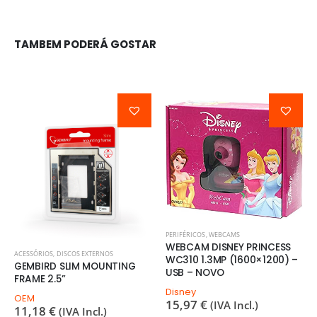
TAMBEM PODERÁ GOSTAR
PERIFÉRICOS
,
WEBCAMS
WEBCAM DISNEY PRINCESS
ACESSÓRIOS
,
DISCOS EXTERNOS
WC310 1.3MP (1600×1200) –
GEMBIRD SLIM MOUNTING
USB – NOVO
FRAME 2.5”
Disney
OEM
15,97
€
(IVA Incl.)
11,18
€
(IVA Incl.)