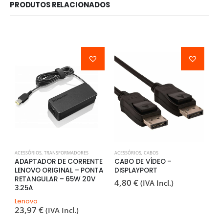
PRODUTOS RELACIONADOS
ACESSÓRIOS
,
TRANSFORMADORES
ACESSÓRIOS
,
CABOS
A
ADAPTADOR DE CORRENTE
CABO DE VÍDEO –
C
LENOVO ORIGINAL – PONTA
DISPLAYPORT
C
RETANGULAR – 65W 20V
4,80
€
0
(IVA Incl.)
3.25A
Lenovo
23,97
€
(IVA Incl.)