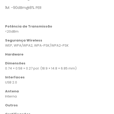
1M: -90dBm@8% PER
Potência de Transmissão
<20dBm
Segurança Wireless
WEP, WPA/WPA2, WPA-PSK/WPA2-PSK
Hardware
Dimensões
0.74 × 0.58 × 0.27 pol. (18.9 × 14.8 × 6.85 mm)
Interfaces
USB 2.0
Antena
Interna
Outros