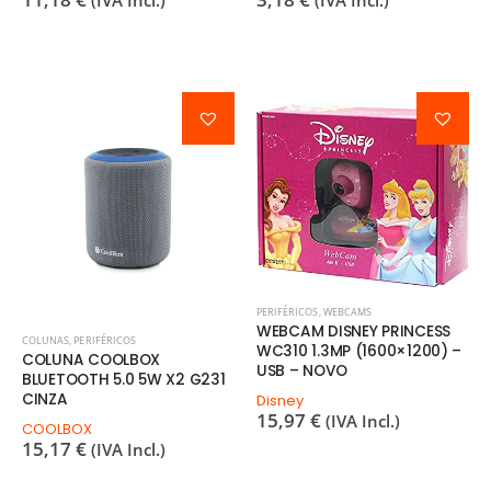
(IVA Incl.)
(IVA Incl.)
PERIFÉRICOS
,
WEBCAMS
WEBCAM DISNEY PRINCESS
COLUNAS
,
PERIFÉRICOS
WC310 1.3MP (1600×1200) –
COLUNA COOLBOX
USB – NOVO
BLUETOOTH 5.0 5W X2 G231
CINZA
Disney
15,97
€
(IVA Incl.)
COOLBOX
15,17
€
(IVA Incl.)