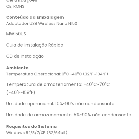
Certificações
CE, ROHS
Conteúdo da Embalagem
Adaptador USB Wireless Nano N150
MW150US
Guia de Instalação Rápida
CD de Instalação
Ambiente
Temperatura Operacional: 0⁰C ~40⁰C (32⁰F ~104⁰F)
Temperatura de armazenamento: -40⁰C~70⁰C
(-40⁰F~158⁰F)
Umidade operacional: 10%~90% não condensante
Umidade de armazenamento: 5%~90% não condensante
Requisitos do Sistema
Windows 8.1/8/7/XP (32/64bit)