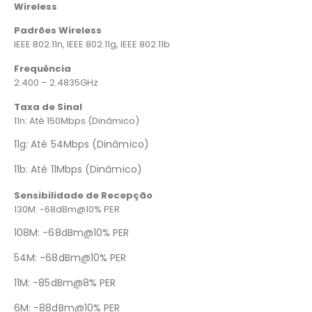
Wireless
Padrões Wireless
IEEE 802.11n, IEEE 802.11g, IEEE 802.11b
Frequência
2.400 – 2.4835GHz
Taxa de Sinal
11n: Até 150Mbps (Dinâmico)
11g: Até 54Mbps (Dinâmico)
11b: Até 11Mbps (Dinâmico)
Sensibilidade de Recepção
130M: -68dBm@10% PER
108M: -68dBm@10% PER
54M: -68dBm@10% PER
11M: -85dBm@8% PER
6M: -88dBm@10% PER