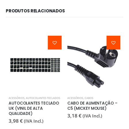
PRODUTOS RELACIONADOS
ACESSÓRIOS
,
AUTOCOLANTES TECLADOS
ACESSÓRIOS
,
CABOS
A
AUTOCOLANTES TECLADO
CABO DE ALIMENTAÇÃO –
A
UK (VINIL DE ALTA
C5 (MICKEY MOUSE)
P
QUALIDADE)
3,18
€
2
(IVA Incl.)
3,98
€
(IVA Incl.)