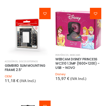
PERIFÉRICOS
,
WEBCAMS
WEBCAM DISNEY PRINCESS
ACESSÓRIOS
,
DISCOS EXTERNOS
WC310 1.3MP (1600×1200) –
GEMBIRD SLIM MOUNTING
USB – NOVO
FRAME 2.5”
Disney
OEM
15,97
€
(IVA Incl.)
11,18
€
(IVA Incl.)