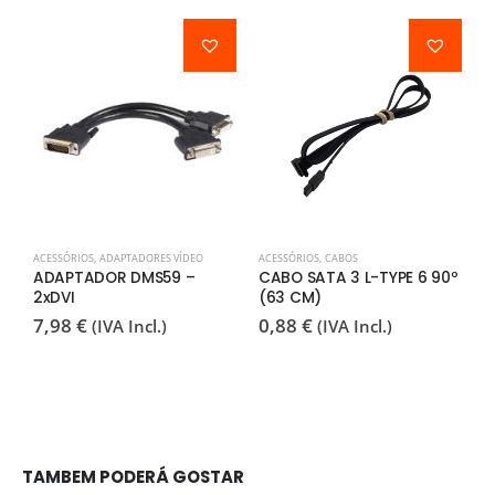
ACESSÓRIOS
,
ADAPTADORES VÍDEO
ACESSÓRIOS
,
CABOS
A
ADAPTADOR DMS59 –
CABO SATA 3 L-TYPE 6 90º
C
2xDVI
(63 CM)
I
M
7,98
€
0,88
€
(IVA Incl.)
(IVA Incl.)
2
TAMBEM PODERÁ GOSTAR