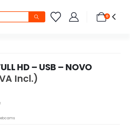
0
LL HD – USB – NOVO
IVA Incl.)
k
ebcams