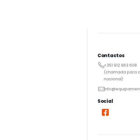
Contactos
+351 912 963 608
(chamada para a
nacional)
info@equipament
Social