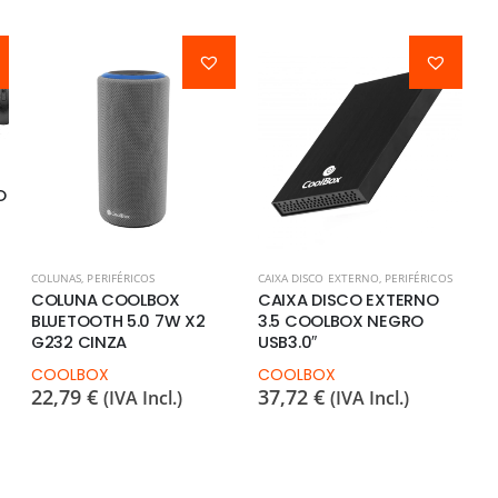
O
COLUNAS
,
PERIFÉRICOS
CAIXA DISCO EXTERNO
,
PERIFÉRICOS
PE
COLUNA COOLBOX
CAIXA DISCO EXTERNO
R
BLUETOOTH 5.0 7W X2
3.5 COOLBOX NEGRO
N
G232 CINZA
USB3.0″
C
6
COOLBOX
COOLBOX
22,79
€
37,72
€
(IVA Incl.)
(IVA Incl.)