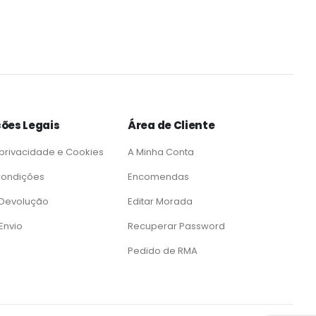
ões Legais
Área de Cliente
 privacidade e Cookies
A Minha Conta
Condições
Encomendas
e Devolução
Editar Morada
 Envio
Recuperar Password
Pedido de RMA