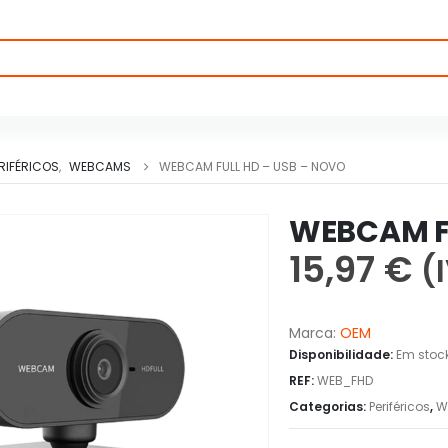
RIFÉRICOS
,
WEBCAMS
WEBCAM FULL HD – USB – NOVO
WEBCAM FU
15,97
€
(
Marca:
OEM
Disponibilidade:
Em stoc
REF:
WEB_FHD
Categorias:
Periféricos
,
W