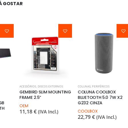
Á GOSTAR
ACESSÓRIOS
,
DISCOS EXTERNOS
COLUNAS
,
PERIFÉRICOS
GEMBIRD SLIM MOUNTING
COLUNA COOLBOX
FRAME 2.5”
BLUETOOTH 5.0 7W X2
GB
G232 CINZA
OEM
TH
11,18
€
COOLBOX
(IVA Incl.)
22,79
€
(IVA Incl.)