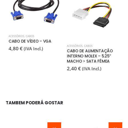
ACESSÓRIOS
,
CABOS
CABO DE VÍDEO – VGA
ACESSÓRIOS
,
CABOS
A
4,80
€
(IVA Incl.)
CABO DE ALIMENTAÇÃO
C
INTERNO MOLEX – 5.25”
(
MACHO > SATA FÊMEA
0
2,40
€
(IVA Incl.)
TAMBEM PODERÁ GOSTAR