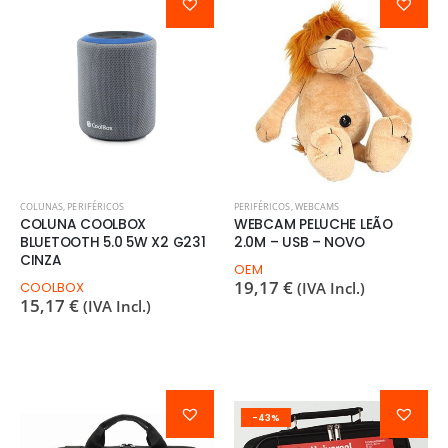
COLUNAS
,
PERIFÉRICOS
PERIFÉRICOS
,
WEBCAMS
COLUNA COOLBOX
WEBCAM PELUCHE LEÃO
BLUETOOTH 5.0 5W X2 G231
2.0M – USB – NOVO
CINZA
OEM
19,17
€
COOLBOX
(IVA Incl.)
15,17
€
(IVA Incl.)
-43%