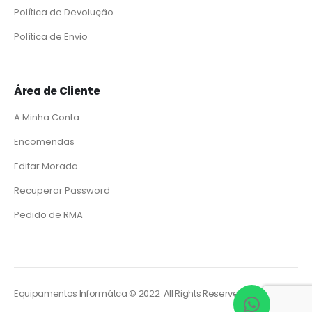
Política de Devolução
Política de Envio
Área de Cliente
A Minha Conta
Encomendas
Editar Morada
Recuperar Password
Pedido de RMA
Equipamentos Informátca © 2022 All Rights Reserved. Powered by
So