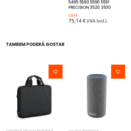
5495 5580 5590 5591
C
PRECISION 3520 3530
1
OEM
75,14
€
(IVA Incl.)
TAMBEM PODERÁ GOSTAR
ACESSÓRIOS
,
MALAS DE TRANSPORTE
COLUNAS
,
PERIFÉRICOS