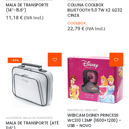
MALA DE TRANSPORTE
COLUNA COOLBOX
(14”-15.6”)
BLUETOOTH 5.0 7W X2 G232
CINZA
11,18
€
(IVA Incl.)
COOLBOX
22,79
€
(IVA Incl.)
-60%
PERIFÉRICOS
,
WEBCAMS
WEBCAM DISNEY PRINCESS
ACESSÓRIOS
,
MALAS DE TRANSPORTE
WC310 1.3MP (1600×1200) –
MALA DE TRANSPORTE (ATÉ
USB – NOVO
11.6”)