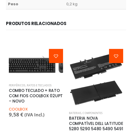
Peso
0,2 kg
PRODUTOS RELACIONADOS
PERIFÉRICOS
,
RATOS E TECLADOS
COMBO TECLADO + RATO
COM FIOS COOLBOX 02UPT
– NOVO
COOLBOX
9,58
€
BATERIAS
,
COMPONENTES
C
(IVA Incl.)
BATERIA NOVA
C
COMPATÍVEL DELL LATITUDE
S
5280 5290 5480 5490 5491
C