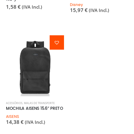
Disney
1,58
€
(IVA Incl.)
15,97
€
(IVA Incl.)
ACESSÓRIOS
,
MALAS DE TRANSPORTE
MOCHILA AISENS 15.6” PRETO
AISENS
14,38
€
(IVA Incl.)