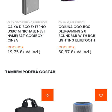
CAIXA DISCO EXTERNO
,
PERIFÉRICOS
COLUNAS
,
PERIFÉRICOS
C
CAIXA DISCO EXTERNO
COLUNA COOLBOX
C
USBC MINICHASE NS31
DEEPGAMING 2.0
H
NVME/SAT COOLBOX
SOUNDBAR WITH RGB
N
CINZA
LIGHTING BLUETOOTH
C
1
COOLBOX
COOLBOX
19,75
€
30,37
€
(IVA Incl.)
(IVA Incl.)
TAMBEM PODERÁ GOSTAR