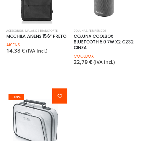
ACESSÓRIOS
,
MALAS DE TRANSPORTE
COLUNAS
,
PERIFÉRICOS
MOCHILA AISENS 15.6” PRETO
COLUNA COOLBOX
BLUETOOTH 5.0 7W X2 G232
AISENS
CINZA
14,38
€
(IVA Incl.)
COOLBOX
22,79
€
(IVA Incl.)
-60%