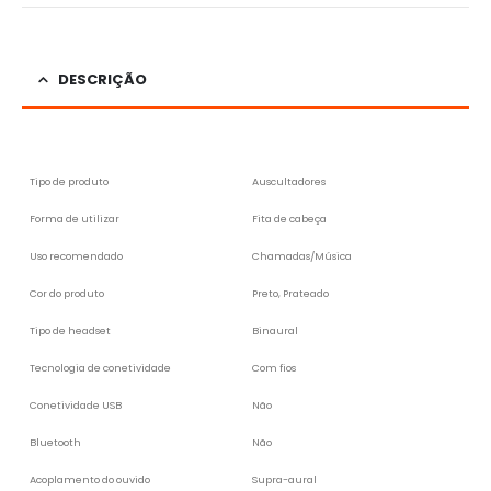
DESCRIÇÃO
Tipo de produto
Auscultadores
Forma de utilizar
Fita de cabeça
Uso recomendado
Chamadas/Música
Cor do produto
Preto, Prateado
Tipo de headset
Binaural
Tecnologia de conetividade
Com fios
Conetividade USB
Não
Bluetooth
Não
Acoplamento do ouvido
Supra-aural