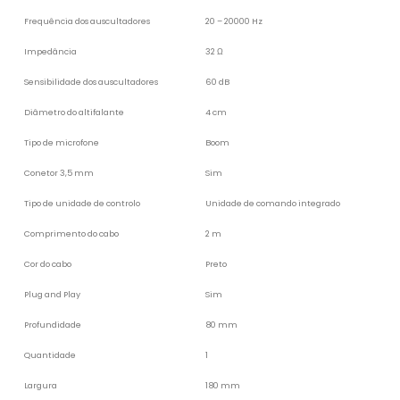
Frequência dos auscultadores
20 – 20000 Hz
Impedância
32 Ω
Sensibilidade dos auscultadores
60 dB
Diâmetro do altifalante
4 cm
Tipo de microfone
Boom
Conetor 3,5 mm
Sim
Tipo de unidade de controlo
Unidade de comando integrado
Comprimento do cabo
2 m
Cor do cabo
Preto
Plug and Play
Sim
Profundidade
80 mm
Quantidade
1
Largura
180 mm