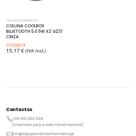
COLUNAS
,
PERIFÉRICOS
COLUNA COOLBOX
BLUETOOTH 5.0 5W X2 G231
CINZA
COOLBOX
15,17
€
(IVA Incl.)
Contactos
+351 912 963 608
(chamada para a rede móvel nacional)
info@equipamentosinformatica.pt