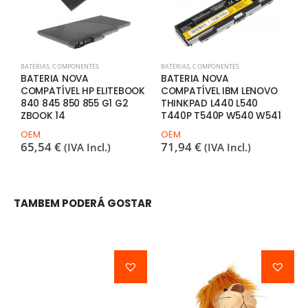
BATERIAS
,
COMPONENTES
BATERIAS
,
COMPONENTES
B
BATERIA NOVA
BATERIA NOVA
B
COMPATÍVEL HP ELITEBOOK
COMPATÍVEL IBM LENOVO
C
840 845 850 855 G1 G2
THINKPAD L440 L540
G
ZBOOK 14
T440P T540P W540 W541
O
6
OEM
OEM
65,54
€
71,94
€
(IVA Incl.)
(IVA Incl.)
TAMBEM PODERÁ GOSTAR