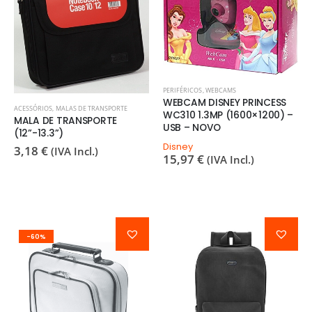
PERIFÉRICOS
,
WEBCAMS
WEBCAM DISNEY PRINCESS
ACESSÓRIOS
,
MALAS DE TRANSPORTE
WC310 1.3MP (1600×1200) –
MALA DE TRANSPORTE
USB – NOVO
(12”-13.3”)
Disney
3,18
€
(IVA Incl.)
15,97
€
(IVA Incl.)
-60%