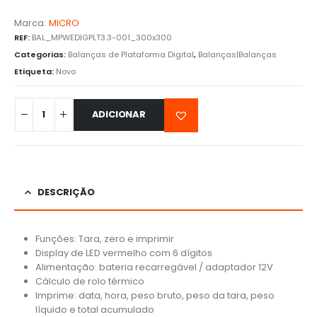
Marca:
MICRO
REF:
BAL_MPWEDIGPLT3.3-001_300x300
Categorias:
Balanças de Plataforma Digital
,
Balanças|Balanças
Etiqueta:
Novo
ADICIONAR
DESCRIÇÃO
Funções: Tara, zero e imprimir
Display de LED vermelho com 6 dígitos
Alimentação: bateria recarregável / adaptador 12V
Cálculo de rolo térmico
Imprime: data, hora, peso bruto, peso da tara, peso
líquido e total acumulado