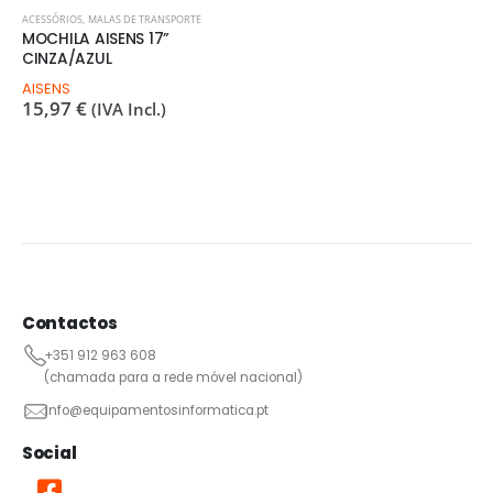
ACESSÓRIOS
,
MALAS DE TRANSPORTE
MOCHILA AISENS 17”
CINZA/AZUL
AISENS
15,97
€
(IVA Incl.)
Contactos
+351 912 963 608
(chamada para a rede móvel nacional)
info@equipamentosinformatica.pt
Social