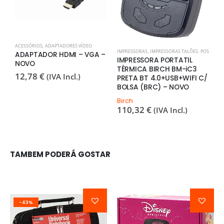
ACESSÓRIOS
,
ADAPTADORES VÍDEO
P
IMPRESSORAS
,
IMPRESSORAS TALÕES
,
POS
ADAPTADOR HDMI – VGA –
C
IMPRESSORA PORTATIL
NOVO
S
TÉRMICA BIRCH BM-iC3
B
12,78
€
(IVA Incl.)
PRETA BT 4.0+USB+WIFI C/
F
BOLSA (BRC) – NOVO
1
Birch
110,32
€
(IVA Incl.)
TAMBEM PODERÁ GOSTAR
-43%