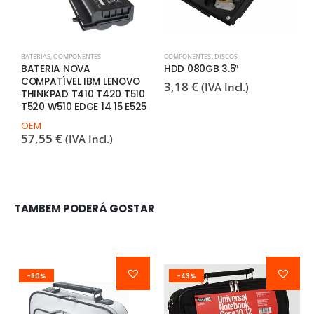
BATERIAS
,
COMPONENTES
COMPONENTES
,
DISCOS
B
BATERIA NOVA
HDD 080GB 3.5″
B
COMPATÍVEL IBM LENOVO
C
3,18
€
(IVA Incl.)
THINKPAD T410 T420 T510
S
T520 W510 EDGE 14 15 E525
C
S
OEM
57,55
€
(IVA Incl.)
O
7
TAMBEM PODERÁ GOSTAR
-60%
-43%