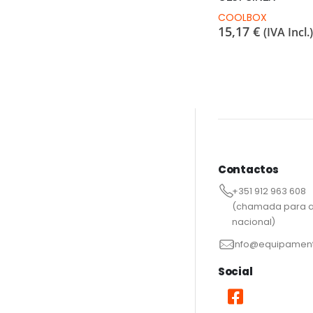
COOLBOX
15,17
€
(IVA Incl.)
Contactos
+351 912 963 608
(chamada para a
nacional)
info@equipament
Social