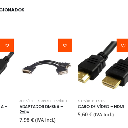
ACIONADOS
ACESSÓRIOS
,
ADAPTADORES VÍDEO
ACESSÓRIOS
,
CABOS
 A –
ADAPTADOR DMS59 –
CABO DE VÍDEO – HDMI
2xDVI
5,60
€
(IVA Incl.)
7,98
€
(IVA Incl.)