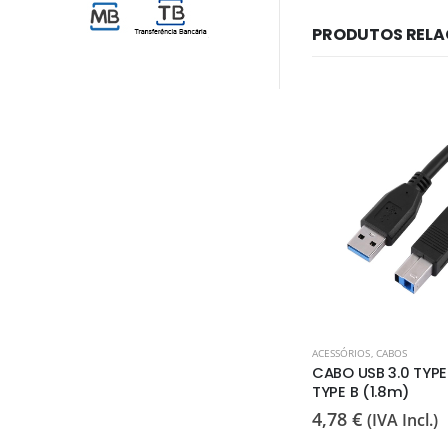
PRODUTOS REL
ACESSÓRIOS
,
AUTOCOLANTES TECLADOS
ACESSÓRIOS
,
CABOS
ADOR
AUTOCOLANTES TECLADO
CABO USB 3.0 TYPE
RD
PT (PARA HP 2560 2570)
TYPE B (1.8m)
SB 3.0
3,98
€
4,78
€
(IVA Incl.)
(IVA Incl.)