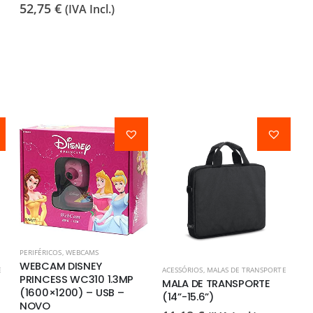
52,75
€
(IVA Incl.)
PERIFÉRICOS
,
WEBCAMS
WEBCAM DISNEY
E
ACESSÓRIOS
,
MALAS DE TRANSPORTE
PRINCESS WC310 1.3MP
MALA DE TRANSPORTE
(1600×1200) – USB –
(14”-15.6”)
NOVO