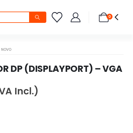
0
– NOVO
R DP (DISPLAYPORT) – VGA
IVA Incl.)