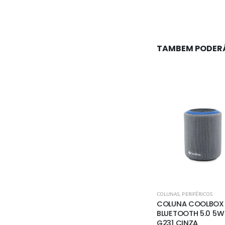
ncl.)
TAMBEM PODER
COLUNAS
,
PERIFÉRICOS
COLUNA COOLBOX
BLUETOOTH 5.0 5W
G231 CINZA