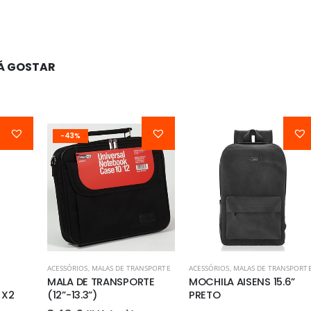
Á GOSTAR
-43%
ACESSÓRIOS
,
MALAS DE TRANSPORTE
ACESSÓRIOS
,
MALAS DE TRANSPORT
MALA DE TRANSPORTE
MOCHILA AISENS 15.6”
 X2
(12”-13.3”)
PRETO