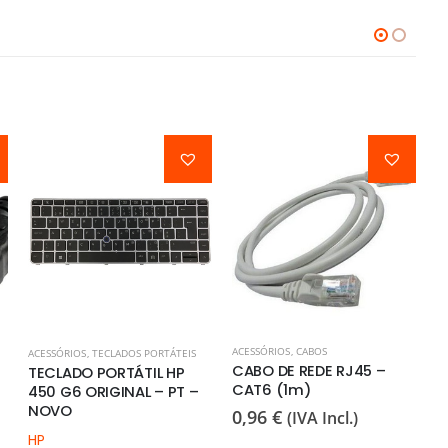
AC
C
ACESSÓRIOS
,
CABOS
ACESSÓRIOS
,
TECLADOS PORTÁTEIS
4
CABO DE REDE RJ45 –
TECLADO PORTÁTIL HP
CAT6 (1m)
450 G6 ORIGINAL – PT –
NOVO
0,96
€
(IVA Incl.)
HP