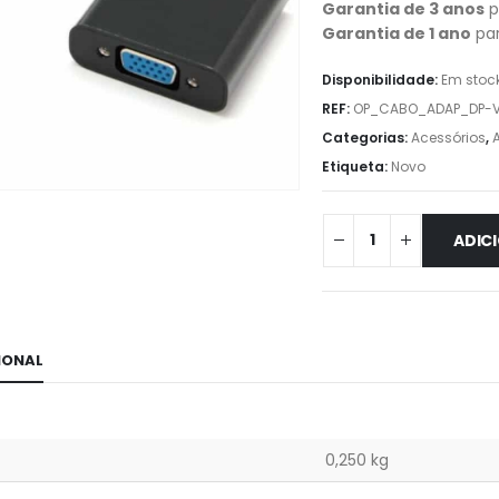
Garantia de 3 anos
p
Garantia de 1 ano
par
Disponibilidade:
Em stoc
REF:
OP_CABO_ADAP_DP-
Categorias:
Acessórios
,
Etiqueta:
Novo
ADIC
IONAL
0,250 kg