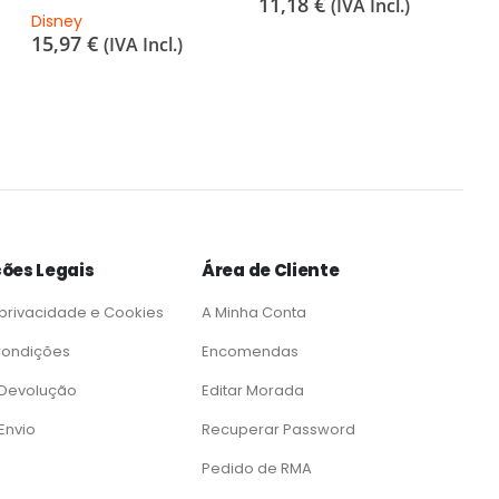
11,18
€
(IVA Incl.)
Disney
15,97
€
(IVA Incl.)
ões Legais
Área de Cliente
 privacidade e Cookies
A Minha Conta
Condições
Encomendas
e Devolução
Editar Morada
 Envio
Recuperar Password
Pedido de RMA