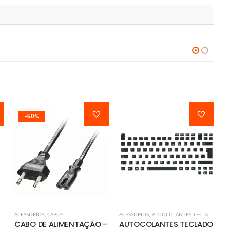
-50%
ACESSÓRIOS
,
CABOS
ACESSÓRIOS
,
AUTOCOLANTES TECLADOS
AC
CABO DE ALIMENTAÇÃO –
AUTOCOLANTES TECLADO
A