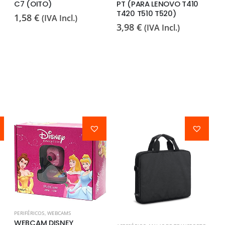
C7 (OITO)
PT (PARA LENOVO T410
U
T420 T510 T520)
Q
1,58
€
(IVA Incl.)
3,98
€
3
(IVA Incl.)
PERIFÉRICOS
,
WEBCAMS
WEBCAM DISNEY