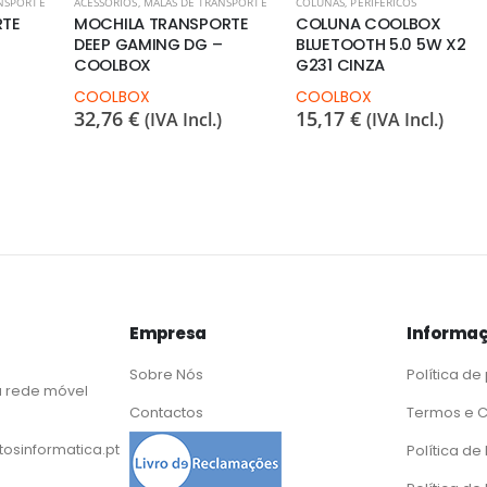
NSPORTE
ACESSÓRIOS
,
MALAS DE TRANSPORTE
COLUNAS
,
PERIFÉRICOS
RTE
MOCHILA TRANSPORTE
COLUNA COOLBOX
DEEP GAMING DG –
BLUETOOTH 5.0 5W X2
COOLBOX
G231 CINZA
COOLBOX
COOLBOX
32,76
€
15,17
€
(IVA Incl.)
(IVA Incl.)
Empresa
Informaç
Sobre Nós
Política de
 rede móvel
Contactos
Termos e 
osinformatica.pt
Política d