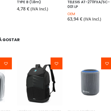
TYPE B (1.8m)
TELESIS AT-2711FXA/SC-
001 LP
4,78
€
(IVA Incl.)
OEM
63,94
€
(IVA Incl.)
Á GOSTAR