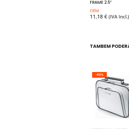
PT 11mmx13mm
FRAME 2.5”
ncl.)
2,38
€
(IVA Incl.)
OEM
11,18
€
(IVA Incl.)
TAMBEM PODER
-60%