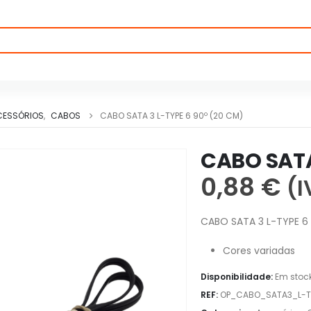
CESSÓRIOS
,
CABOS
CABO SATA 3 L-TYPE 6 90º (20 CM)
CABO SATA
0,88
€
(I
CABO SATA 3 L-TYPE 6
Cores variadas
Disponibilidade:
Em stoc
REF:
OP_CABO_SATA3_L-T