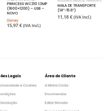
ACESSÓRIOS
,
MALAS DE TRANSPORTE
PRINCESS WC310 1.3MP
MALA DE TRANSPORTE
(1600×1200) – USB –
(14”-15.6”)
NOVO
11,18
€
(IVA Incl.)
Disney
15,97
€
(IVA Incl.)
ões Legais
Área de Cliente
 privacidade e Cookies
A Minha Conta
Condições
Encomendas
e Devolução
Editar Morada