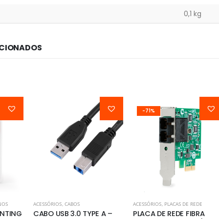
0,1 kg
ACIONADOS
-71%
NOS
ACESSÓRIOS
,
CABOS
ACESSÓRIOS
,
PLACAS DE REDE
UNTING
CABO USB 3.0 TYPE A –
PLACA DE REDE FIBRA