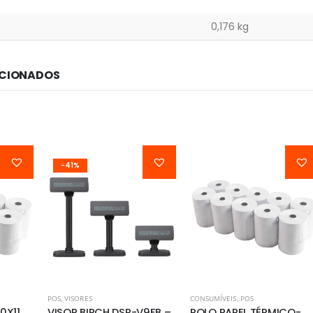
0,176 kg
ACIONADOS
-41%
POS
,
VISORES
CONSUMÍVEIS
,
POS
0X11
VISOR BIRCH DSP-V9FB –
ROLO PAPEL TÉRMICO-