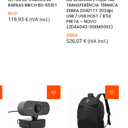
BARRAS BIRCH BD-6510T
TRANSFERÊNCIA TÉRMICA
O
ZEBRA ZD421 TT 203dpi
2
Birch
USB / USB HOST / BTLE
119,93
€
(IVA Incl.)
PRETA – NOVO
(ZD4A042-30EM00EZ)
ZEBRA
526,07
€
(IVA Incl.)