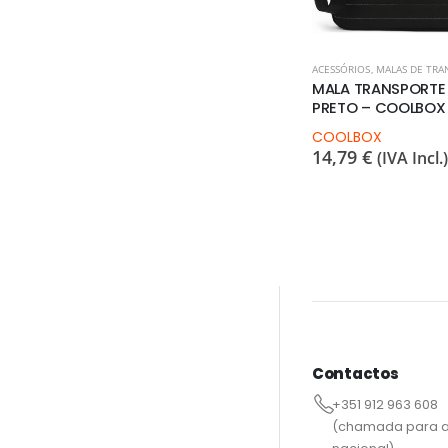
ACESSÓRIOS
,
MALAS DE TRA
MALA TRANSPORTE 1
PRETO – COOLBOX
COOLBOX
14,79
€
(IVA Incl.)
Contactos
+351 912 963 608
(chamada para a