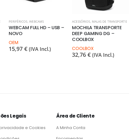
E
PERIFÉRICOS
,
WEBCAMS
ACESSÓRIOS
,
MALAS DE TRANSPORTE
WEBCAM FULL HD – USB –
MOCHILA TRANSPORTE
NOVO
DEEP GAMING DG –
COOLBOX
OEM
15,97
€
COOLBOX
(IVA Incl.)
32,76
€
(IVA Incl.)
ões Legais
Área de Cliente
 privacidade e Cookies
A Minha Conta
Condições
Encomendas