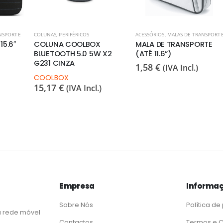
NSPORTE
COLUNAS
,
PERIFÉRICOS
ACESSÓRIOS
,
MALAS DE TRANSPORT
5.6″
COLUNA COOLBOX
MALA DE TRANSPORTE
BLUETOOTH 5.0 5W X2
(ATÉ 11.6”)
G231 CINZA
1,58
€
(IVA Incl.)
COOLBOX
15,17
€
(IVA Incl.)
Empresa
Informaç
Sobre Nós
Política de
 rede móvel
Contactos
Termos e 