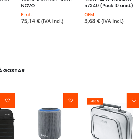
NOVO
57X40 (Pack 10 unid.)
Birch
OEM
75,14
€
3,68
€
(IVA Incl.)
(IVA Incl.)
Á GOSTAR
-60%