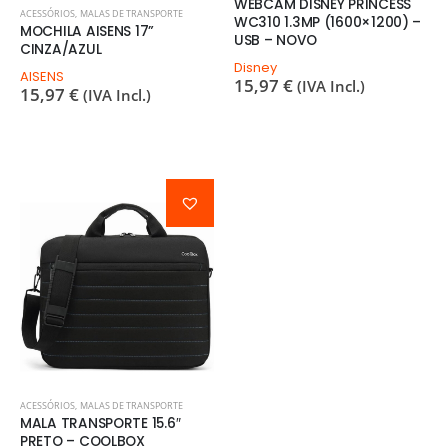
WEBCAM DISNEY PRINCESS
ACESSÓRIOS
,
MALAS DE TRANSPORTE
WC310 1.3MP (1600×1200) –
MOCHILA AISENS 17”
USB – NOVO
CINZA/AZUL
Disney
AISENS
15,97
€
(IVA Incl.)
15,97
€
(IVA Incl.)
ACESSÓRIOS
,
MALAS DE TRANSPORTE
MALA TRANSPORTE 15.6″
PRETO – COOLBOX