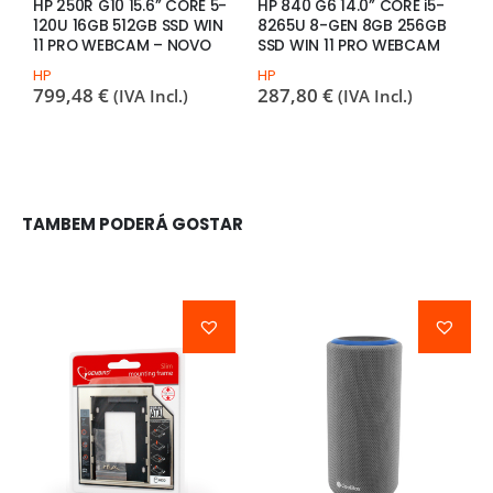
HP 250R G10 15.6” CORE 5-
HP 840 G6 14.0” CORE i5-
A
120U 16GB 512GB SSD WIN
8265U 8-GEN 8GB 256GB
7
11 PRO WEBCAM – NOVO
SSD WIN 11 PRO WEBCAM
P
HP
HP
A
799,48
€
287,80
€
8
(IVA Incl.)
(IVA Incl.)
TAMBEM PODERÁ GOSTAR