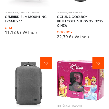
ACESSÓRIOS
,
DISCOS EXTERNOS
COLUNAS
,
PERIFÉRICOS
GEMBIRD SLIM MOUNTING
COLUNA COOLBOX
FRAME 2.5”
BLUETOOTH 5.0 7W X2 G232
CINZA
OEM
11,18
€
(IVA Incl.)
COOLBOX
22,79
€
(IVA Incl.)
PERIFÉRICOS
,
WEBCAMS