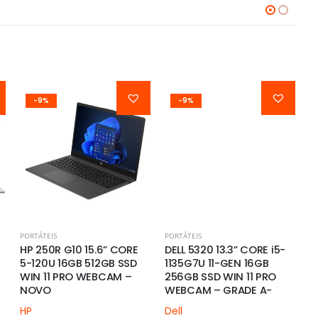
-9%
-9%
PORTÁTEIS
PORTÁTEIS
PO
HP 250R G10 15.6” CORE
DELL 5320 13.3” CORE i5-
H
5-120U 16GB 512GB SSD
1135G7U 11-GEN 16GB
8
WIN 11 PRO WEBCAM –
256GB SSD WIN 11 PRO
S
NOVO
WEBCAM – GRADE A-
H
2
HP
Dell