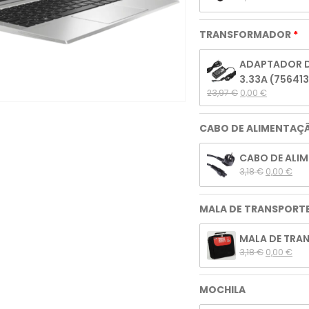
TRANSFORMADOR
ADAPTADOR DE
3.33A (75641
23,97 
€
0,00 
€
CABO DE ALIMENTAÇ
CABO DE ALIM
3,18 
€
0,00 
€
MALA DE TRANSPORT
MALA DE TRANS
3,18 
€
0,00 
€
MOCHILA