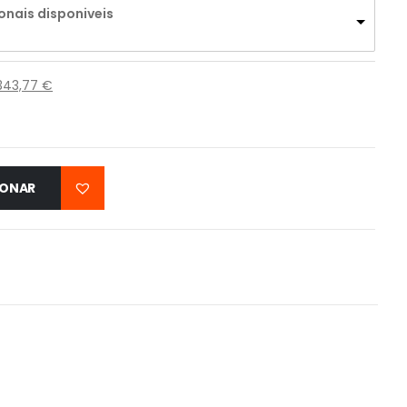
onais disponiveis
343,77
€
IONAR