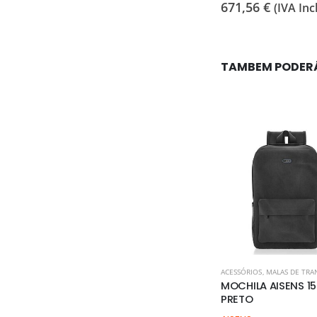
671,56
€
(IVA Incl
A Incl.)
TAMBEM PODER
ACESSÓRIOS
,
MALAS DE TRA
MOCHILA AISENS 15
PRETO