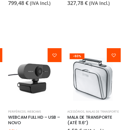
799,48
€
327,78
€
(IVA Incl.)
(IVA Incl.)
-60%
PERIFÉRICOS
,
WEBCAMS
ACESSÓRIOS
,
MALAS DE TRANSPORTE
WEBCAM FULL HD – USB –
MALA DE TRANSPORTE
NOVO
(ATÉ 11.6”)