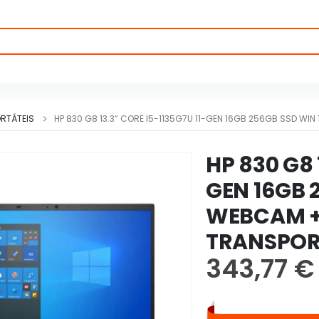
RTÁTEIS
HP 830 G8 13.3” CORE I5-1135G7U 11-GEN 16GB 256GB SSD WI
HP 830 G8 
GEN 16GB 
WEBCAM +
TRANSPOR
343,77
€