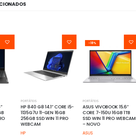
ACIONADOS
-18%
PORTÁTEIS
PORTÁTEIS
”
HP 840 G8 14.1” CORE i5-
ASUS VIVOBOOK 15.6”
GB
1135G7U 11-GEN 16GB
CORE 7-150U 16GB 1TB
PRO
256GB SSD WIN 11 PRO
SSD WIN 11 PRO WEBCAM
WEBCAM
– NOVO
HP
ASUS