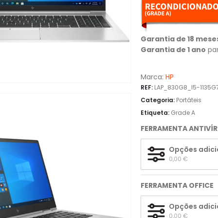
Garantia de 18 mese
Garantia de 1 ano
par
Marca:
HP
REF:
LAP_830G8_I5-1135G
Categoria:
Portáteis
Etiqueta:
Grade A
FERRAMENTA ANTIVÍ
Opções adici
0,00 
€
FERRAMENTA OFFICE
Opções adici
0,00 
€