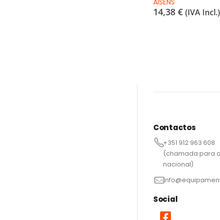
AISENS
14,38
€
(IVA Incl.)
Contactos
+351 912 963 608
(chamada para a
nacional)
info@equipament
Social