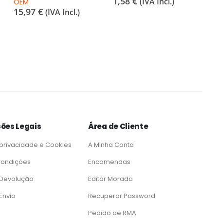
1,58
€
(IVA Incl.)
OEM
15,97
€
(IVA Incl.)
ões Legais
Área de Cliente
 privacidade e Cookies
A Minha Conta
Condições
Encomendas
e Devolução
Editar Morada
 Envio
Recuperar Password
Pedido de RMA