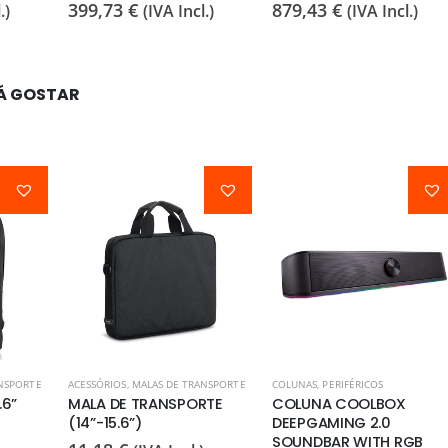
399,73
€
879,43
€
.)
(IVA Incl.)
(IVA Incl.)
Á GOSTAR
NSPORTE
ACESSÓRIOS
,
MALAS DE TRANSPORTE
COLUNAS
,
PERIFÉRICOS
.6”
MALA DE TRANSPORTE
COLUNA COOLBOX
(14”-15.6”)
DEEPGAMING 2.0
SOUNDBAR WITH RGB