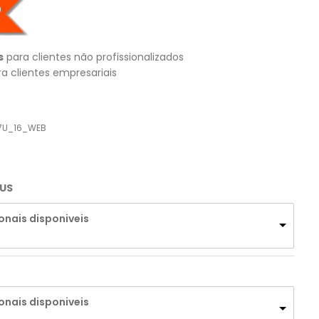
s
para clientes não profissionalizados
a clientes empresariais
7U_16_WEB
RUS
onais disponiveis
onais disponiveis