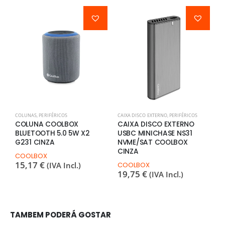
COLUNAS
,
PERIFÉRICOS
CAIXA DISCO EXTERNO
,
PERIFÉRICOS
A
COLUNA COOLBOX
CAIXA DISCO EXTERNO
A
BLUETOOTH 5.0 5W X2
USBC MINICHASE NS31
D
G231 CINZA
NVME/SAT COOLBOX
C
CINZA
COOLBOX
C
15,17
€
2
(IVA Incl.)
COOLBOX
19,75
€
(IVA Incl.)
TAMBEM PODERÁ GOSTAR