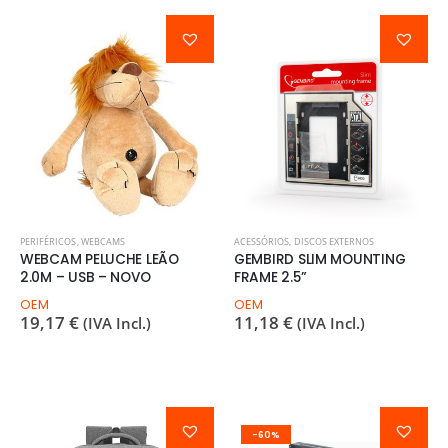
PERIFÉRICOS
,
WEBCAMS
ACESSÓRIOS
,
DISCOS EXTERNOS
WEBCAM PELUCHE LEÃO
GEMBIRD SLIM MOUNTING
2.0M – USB – NOVO
FRAME 2.5”
OEM
OEM
19,17
€
11,18
€
(IVA Incl.)
(IVA Incl.)
-60%