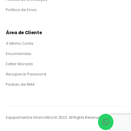
Política de Envio
Área de Cliente
A Minha Conta
Encomendas
Editar Morada
Recuperar Password
Pedido de RMA
Equipamentos Informátca © 2022 All Rights Reserved. Powered by
So