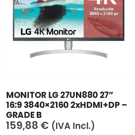
MONITOR LG 27UN880 27”
16:9 3840×2160 2xHDMI+DP –
GRADE B
159,88
€
(IVA Incl.)