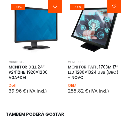
-38%
-34%
MONITORES
MONITORES
M
MONITOR DELL 24”
MONITOR TÁTIL 1703M 17”
M
P2412HB 1920×1200
LED 1280×1024 USB (BRC)
1
VGA+DVI
– NOVO
D
3
Dell
OEM
39,96
€
255,82
€
(IVA Incl.)
(IVA Incl.)
TAMBEM PODERÁ GOSTAR