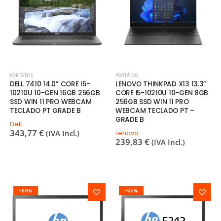
PORTÁTEIS
PORTÁTEIS
DELL 7410 14.0” CORE I5-
LENOVO THINKPAD X13 13.3”
10210U 10-GEN 16GB 256GB
CORE i5-10210U 10-GEN 8GB
SSD WIN 11 PRO WEBCAM
256GB SSD WIN 11 PRO
TECLADO PT GRADE B
WEBCAM TECLADO PT –
GRADE B
Dell
343,77
€
(IVA Incl.)
Lenovo
239,83
€
(IVA Incl.)
-50%
-50%