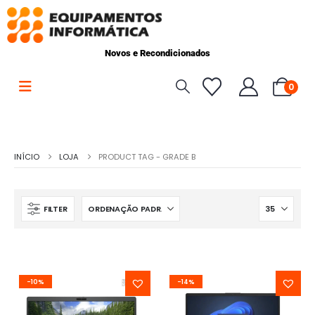
Novos e Recondicionados
0
INÍCIO
LOJA
PRODUCT TAG -
GRADE B
FILTER
-10%
-14%