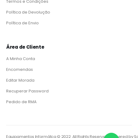
Termos e Condições
Política de Devolução
Política de Envio
Área de Cliente
A Minha Conta
Encomendas
Editar Morada
Recuperar Password
Pedido de RMA
Equipamentos Informátca © 2022 All Rights Reserved. Powered by
So