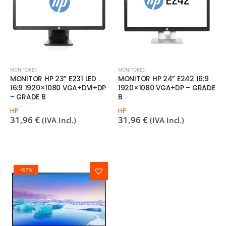
MONITORES
MONITORES
MONITOR HP 23” E231 LED
MONITOR HP 24” E242 16:9
16:9 1920×1080 VGA+DVI+DP
1920×1080 VGA+DP – GRADE
– GRADE B
B
HP
HP
31,96
€
31,96
€
(IVA Incl.)
(IVA Incl.)
-57%