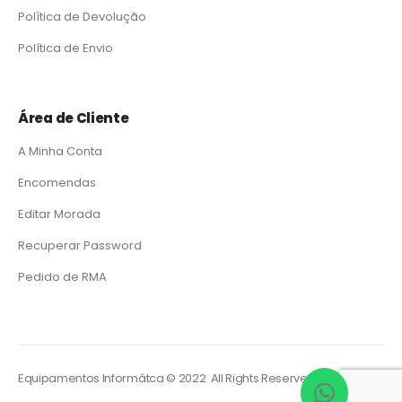
Política de Devolução
Política de Envio
Área de Cliente
A Minha Conta
Encomendas
Editar Morada
Recuperar Password
Pedido de RMA
Equipamentos Informátca © 2022 All Rights Reserved. Powered by
So