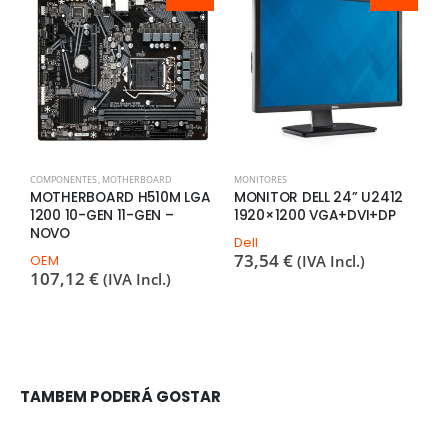
COMPONENTES
,
MOTHERBOARD
MONITORES
M
MOTHERBOARD H510M LGA
MONITOR DELL 24” U2412
M
1200 10-GEN 11-GEN –
1920×1200 VGA+DVI+DP
1
NOVO
Dell
D
73,54
€
7
OEM
(IVA Incl.)
107,12
€
(IVA Incl.)
TAMBEM PODERÁ GOSTAR