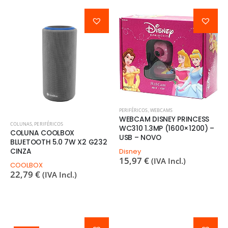
PERIFÉRICOS
,
WEBCAMS
WEBCAM DISNEY PRINCESS
COLUNAS
,
PERIFÉRICOS
WC310 1.3MP (1600×1200) –
COLUNA COOLBOX
USB – NOVO
BLUETOOTH 5.0 7W X2 G232
CINZA
Disney
15,97
€
(IVA Incl.)
COOLBOX
22,79
€
(IVA Incl.)