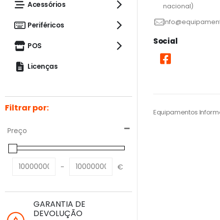
Acessórios
nacional)
info@equipament
Periféricos
Social
POS
Licenças
Filtrar por:
Equipamentos Informá
Preço
-
€
Minimum Price
Maximum Price
GARANTIA DE
DEVOLUÇÃO