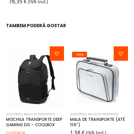
78,35
€
(IVA Incl.)
TAMBEM PODERÁ GOSTAR
-60%
ACESSÓRIOS
,
MALAS DE TRANSPORTE
ACESSÓRIOS
,
MALAS DE TRANSPORTE
MOCHILA TRANSPORTE DEEP
MALA DE TRANSPORTE (ATÉ
GAMING DG – COOLBOX
11.6”)
1,58
€
(IVA Incl.)
COOLBOX