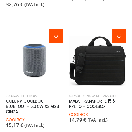
32,76
€
(IVA Incl.)
COLUNAS
,
PERIFÉRICOS
ACESSÓRIOS
,
MALAS DE TRANSPORTE
COLUNA COOLBOX
MALA TRANSPORTE 15.6″
BLUETOOTH 5.0 5W X2 G231
PRETO – COOLBOX
CINZA
COOLBOX
14,79
€
COOLBOX
(IVA Incl.)
15,17
€
(IVA Incl.)