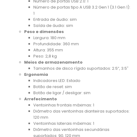
Número de portas USB 2.0: 1
Número de portas tipo A USB 3.2 Gen 1 (3.1 Gen 1):
1
Entrada de áudio: sim
Saída de áudio: sim
Peso e dimensões
Largura: 180 mm
Profundidade: 360 mm
Altura: 355 mm
Peso: 2,8 kg
Meios de armazenamento
Tamanhos de disco rígido suportados: 2.5”, 3.5″
Ergonomia
Indicadores LED: Estado
Botão de reset: sim
Botão de ligar / desligar: sim
Arrefecimento
Ventoinhas frontais máximas: 1
Diâmetro das ventoinhas dianteiras suportados:
120 mm
Ventoinhas laterais máximas: 1
Diâmetro das ventoinhas secundárias
suportados: 90, 120 mm