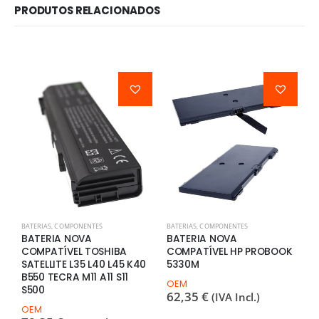
PRODUTOS RELACIONADOS
BATERIAS
,
COMPONENTES
BATERIAS
,
COMPONENTES
B
BATERIA NOVA
BATERIA NOVA
B
COMPATÍVEL TOSHIBA
COMPATÍVEL HP PROBOOK
C
SATELLITE L35 L40 L45 K40
5330M
T
B550 TECRA M11 A11 S11
T
OEM
S500
62,35
€
(IVA Incl.)
O
5
OEM