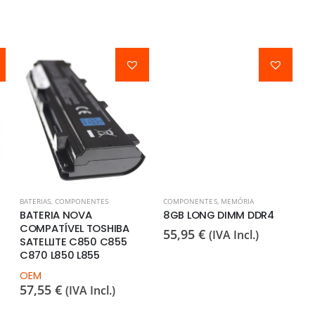
BATERIAS
,
COMPONENTES
COMPONENTES
,
MEMÓRIA
C
BATERIA NOVA
8GB LONG DIMM DDR4
S
COMPATÍVEL TOSHIBA
55,95
€
1
(IVA Incl.)
SATELLITE C850 C855
C870 L850 L855
OEM
57,55
€
(IVA Incl.)