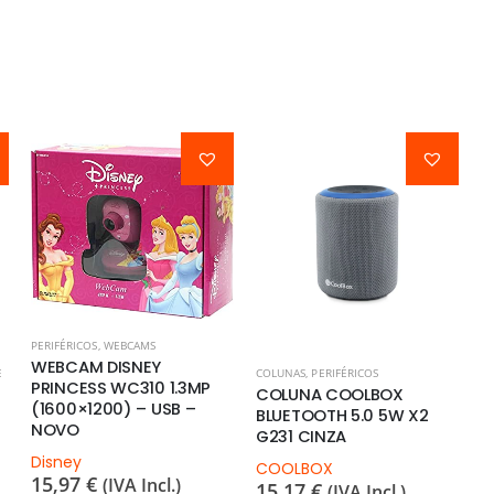
PERIFÉRICOS
,
WEBCAMS
WEBCAM DISNEY
E
COLUNAS
,
PERIFÉRICOS
PRINCESS WC310 1.3MP
COLUNA COOLBOX
(1600×1200) – USB –
BLUETOOTH 5.0 5W X2
NOVO
G231 CINZA
Disney
COOLBOX
15,97
€
(IVA Incl.)
15,17
€
(IVA Incl.)