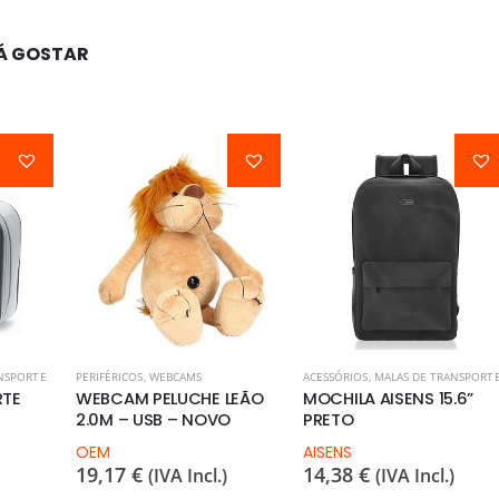
Á GOSTAR
NSPORTE
PERIFÉRICOS
,
WEBCAMS
ACESSÓRIOS
,
MALAS DE TRANSPORT
RTE
WEBCAM PELUCHE LEÃO
MOCHILA AISENS 15.6”
2.0M – USB – NOVO
PRETO
OEM
AISENS
19,17
€
14,38
€
(IVA Incl.)
(IVA Incl.)