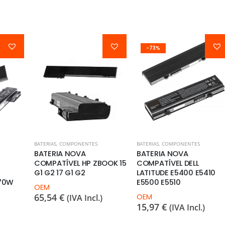
-73%
BATERIAS
,
COMPONENTES
BATERIAS
,
COMPONENTES
BATERIA NOVA
BATERIA NOVA
COMPATÍVEL HP ZBOOK 15
COMPATÍVEL DELL
G1 G2 17 G1 G2
LATITUDE E5400 E5410
70W
E5500 E5510
OEM
65,54
€
OEM
(IVA Incl.)
15,97
€
(IVA Incl.)