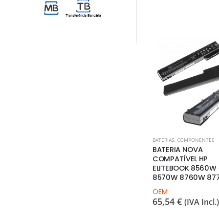
ACAS GRÁFICAS
BATERIAS
,
COMPONENTES
BATERIAS
,
COMPONENTES
CA NVIDIA
BATERIA NOVA
BATERIA NOVA
80 512MB
COMPATÍVEL IBM LENOVO
COMPATÍVEL HP
THINKPAD L430 L530
ELITEBOOK 8560W
T430 T530 W530
8570W 8760W 87
ncl.)
OEM
OEM
60,75
€
65,54
€
(IVA Incl.)
(IVA Incl.)