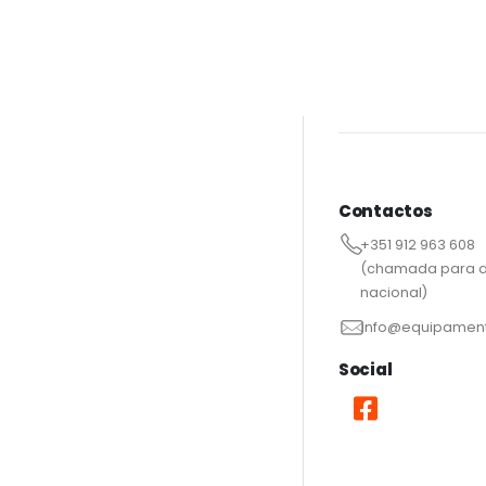
Contactos
+351 912 963 608
(chamada para a
nacional)
info@equipament
Social