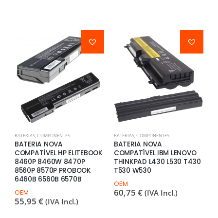
BATERIAS
,
COMPONENTES
BATERIAS
,
COMPONENTES
C
BATERIA NOVA
BATERIA NOVA
4
COMPATÍVEL HP ELITEBOOK
COMPATÍVEL IBM LENOVO
1
8460P 8460W 8470P
THINKPAD L430 L530 T430
8560P 8570P PROBOOK
T530 W530
6460B 6560B 6570B
OEM
60,75
€
OEM
(IVA Incl.)
55,95
€
(IVA Incl.)