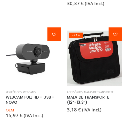
30,37
€
(IVA Incl.)
-43%
PERIFÉRICOS
,
WEBCAMS
ACESSÓRIOS
,
MALAS DE TRANSPORTE
WEBCAM FULL HD – USB –
MALA DE TRANSPORTE
NOVO
(12”-13.3”)
3,18
€
(IVA Incl.)
OEM
15,97
€
(IVA Incl.)