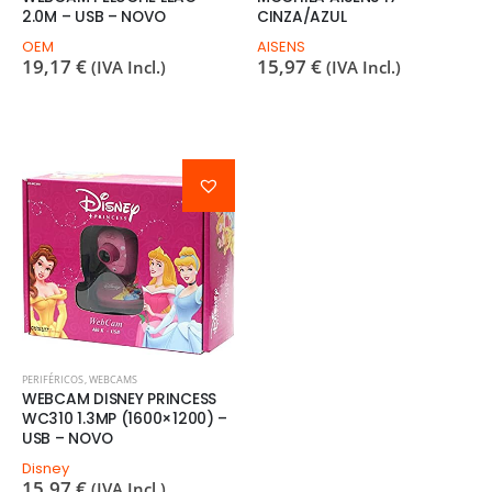
2.0M – USB – NOVO
CINZA/AZUL
OEM
AISENS
19,17
€
15,97
€
(IVA Incl.)
(IVA Incl.)
PERIFÉRICOS
,
WEBCAMS
WEBCAM DISNEY PRINCESS
WC310 1.3MP (1600×1200) –
USB – NOVO
Disney
15,97
€
(IVA Incl.)