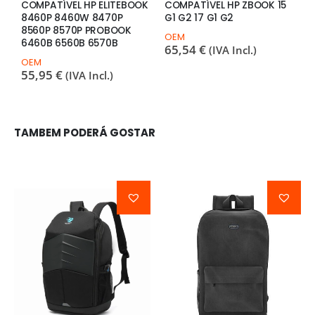
COMPATÍVEL HP ELITEBOOK
COMPATÍVEL HP ZBOOK 15
C
8460P 8460W 8470P
G1 G2 17 G1 G2
S
8560P 8570P PROBOOK
C
OEM
6460B 6560B 6570B
S
65,54
€
(IVA Incl.)
OEM
O
55,95
€
7
(IVA Incl.)
TAMBEM PODERÁ GOSTAR