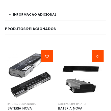
INFORMAÇÃO ADICIONAL
PRODUTOS RELACIONADOS
BATERIAS
,
COMPONENTES
BATERIAS
,
COMPONENTES
B
BATERIA NOVA
BATERIA NOVA
B