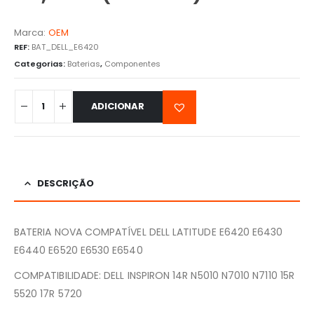
Marca:
OEM
REF:
BAT_DELL_E6420
Categorias:
Baterias
,
Componentes
ADICIONAR
DESCRIÇÃO
BATERIA NOVA COMPATÍVEL DELL LATITUDE E6420 E6430
E6440 E6520 E6530 E6540
COMPATIBILIDADE: DELL INSPIRON 14R N5010 N7010 N7110 15R
5520 17R 5720