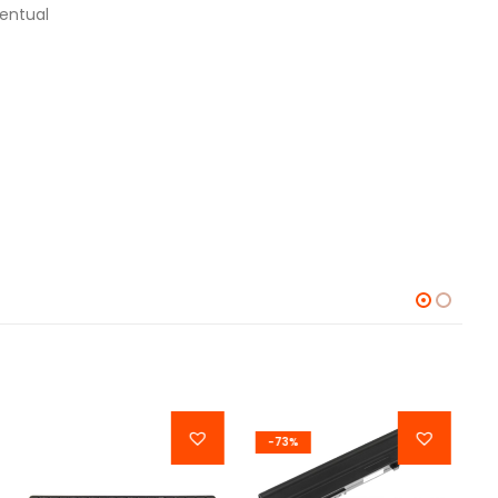
entual
-73%
-41%