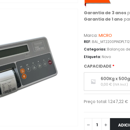
Garantia de 3 anos
p
Garantia de 1 ano
par
Marca:
MICRO
REF:
BAL_MT2200PINDPLT12
Categorias:
Balanças de 
Etiqueta:
Novo
CAPACIDADE
600Kg x 500
0,00 
€
(IVA Incl.)
Preço total:
1.247,22
€
ADIC