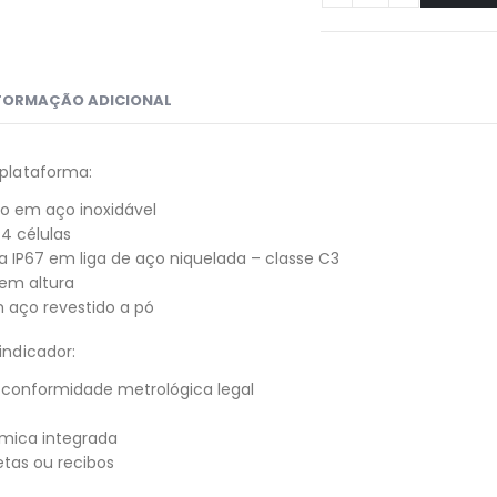
FORMAÇÃO ADICIONAL
 plataforma:
o em aço inoxidável
4 células
a IP67 em liga de aço niquelada – classe C3
 em altura
 aço revestido a pó
indicador:
 conformidade metrológica legal
rmica integrada
tas ou recibos