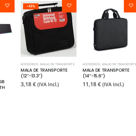
-43%
ACESSÓRIOS
,
MALAS DE TRANSPORTE
ACESSÓRIOS
,
MALAS DE TRANSPORT
MALA DE TRANSPORTE
MALA DE TRANSPORTE
(12”-13.3”)
(14”-15.6”)
GB
3,18
€
11,18
€
(IVA Incl.)
(IVA Incl.)
TH