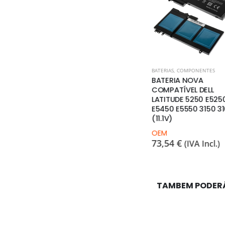
 E TECLADOS
BATERIAS
,
COMPONENTES
ACESSÓRIOS
,
TECLADOS POR
116 USB –
BATERIA NOVA
TECLADO PORTÁTIL
COMPATÍVEL DELL
450 G6 ORIGINAL –
LATITUDE 5250 E5250
NOVO
E5450 E5550 3150 3160
HP
 Incl.)
(11.1V)
52,75
€
(IVA Incl.)
OEM
73,54
€
(IVA Incl.)
TAMBEM PODER