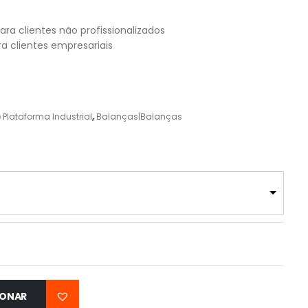
ara clientes não profissionalizados
a clientes empresariais
Plataforma Industrial
,
Balanças|Balanças
g
IONAR