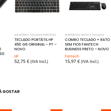
TÁTEIS
PERIFÉRICOS
,
RATOS E TECLADOS
ACESSÓRIOS
,
TECLADOS PORTÁTEIS
 HP
COMBO TECLADO + RATO
TECLADO PORTÁTIL HP
 PT –
SEM FIOS FANTECH
450 G3 G4 650 G2 G3
BUSINESS PRETO – NOVO
ORIGINAL BACKLIT – PT –
NOVO (831022-DB1
Fantech
841137-DB1 837551-211)
15,97
€
(IVA Incl.)
HP
44,76
€
(IVA Incl.)
Á GOSTAR