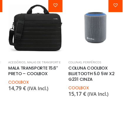
E
ACESSÓRIOS
,
MALAS DE TRANSPORTE
COLUNAS
,
PERIFÉRICOS
MALA TRANSPORTE 15.6″
COLUNA COOLBOX
PRETO – COOLBOX
BLUETOOTH 5.0 5W X2
G231 CINZA
COOLBOX
14,79
€
COOLBOX
(IVA Incl.)
15,17
€
(IVA Incl.)