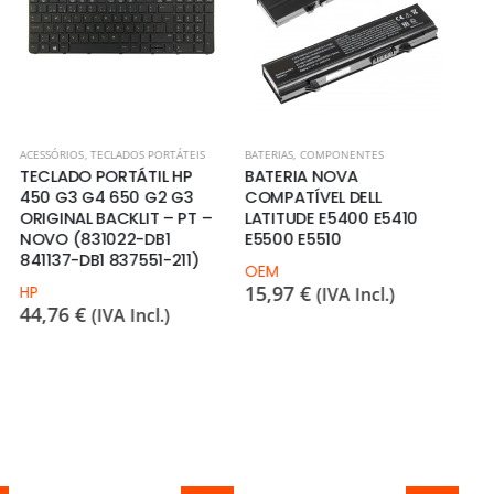
BATERIAS
,
COMPONENTES
MONITORES
AC
BATERIA NOVA
MONITOR DAHUA LM24-
T
COMPATÍVEL DELL
C200 24” 16:9 FULL HD
7
LATITUDE E5400 E5410
HDMI+VGA – NOVO
B
E5500 E5510
Dahua
H
95,92
€
7
OEM
(IVA Incl.)
15,97
€
(IVA Incl.)