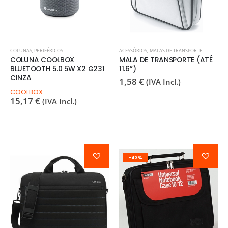
COLUNAS
,
PERIFÉRICOS
ACESSÓRIOS
,
MALAS DE TRANSPORTE
COLUNA COOLBOX
MALA DE TRANSPORTE (ATÉ
BLUETOOTH 5.0 5W X2 G231
11.6”)
CINZA
1,58
€
(IVA Incl.)
COOLBOX
15,17
€
(IVA Incl.)
-43%