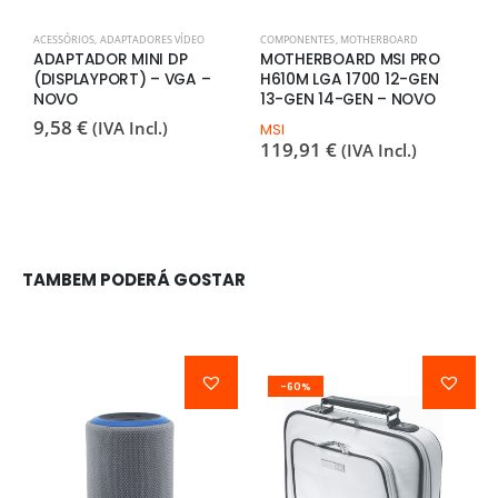
ACESSÓRIOS
,
ADAPTADORES VÍDEO
COMPONENTES
,
MOTHERBOARD
I
ADAPTADOR MINI DP
MOTHERBOARD MSI PRO
I
(DISPLAYPORT) – VGA –
H610M LGA 1700 12-GEN
B
NOVO
13-GEN 14-GEN – NOVO
U
–
9,58
€
(IVA Incl.)
MSI
119,91
€
(IVA Incl.)
B
1
TAMBEM PODERÁ GOSTAR
-60%