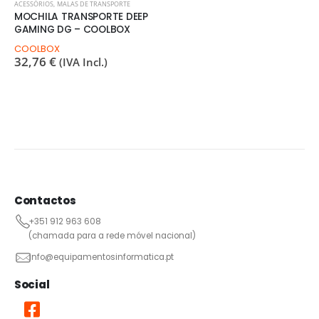
ACESSÓRIOS
,
MALAS DE TRANSPORTE
MOCHILA TRANSPORTE DEEP
GAMING DG – COOLBOX
COOLBOX
32,76
€
(IVA Incl.)
Contactos
+351 912 963 608
(chamada para a rede móvel nacional)
info@equipamentosinformatica.pt
Social