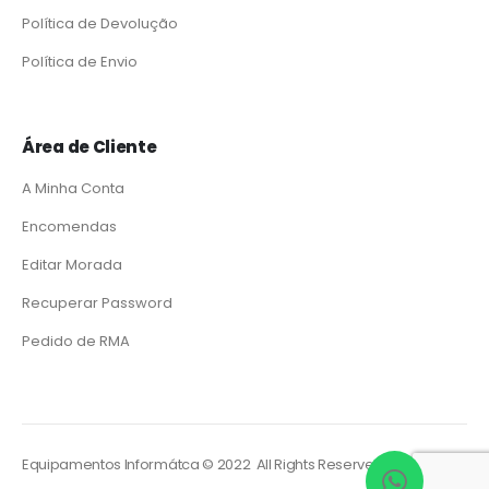
Política de Devolução
Política de Envio
Área de Cliente
A Minha Conta
Encomendas
Editar Morada
Recuperar Password
Pedido de RMA
Equipamentos Informátca © 2022 All Rights Reserved. Powered by
So