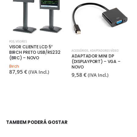
POS
,
VISORES
VISOR CLIENTE LCD 5″
ACESSÓRIOS
,
ADAPTADORES VÍDEO
P
BIRCH PRETO USB/RS232
ADAPTADOR MINI DP
C
(BRC) – NOVO
(DISPLAYPORT) – VGA –
S
Birch
NOVO
B
87,95
€
(IVA Incl.)
9,58
€
(IVA Incl.)
F
1
TAMBEM PODERÁ GOSTAR