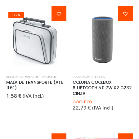
-60%
ACESSÓRIOS
,
MALAS DE TRANSPORTE
COLUNAS
,
PERIFÉRICOS
MALA DE TRANSPORTE (ATÉ
COLUNA COOLBOX
11.6”)
BLUETOOTH 5.0 7W X2 G232
CINZA
1,58
€
(IVA Incl.)
COOLBOX
22,79
€
(IVA Incl.)