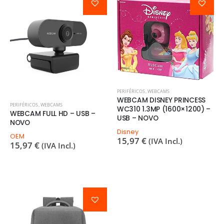
PERIFÉRICOS
,
WEBCAMS
WEBCAM DISNEY PRINCESS
PERIFÉRICOS
,
WEBCAMS
WC310 1.3MP (1600×1200) –
WEBCAM FULL HD – USB –
USB – NOVO
NOVO
Disney
OEM
15,97
€
(IVA Incl.)
15,97
€
(IVA Incl.)