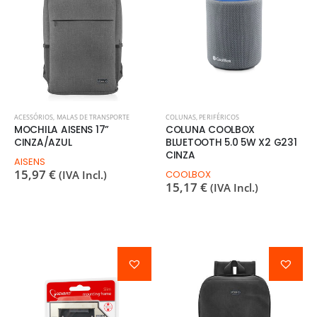
ACESSÓRIOS
,
MALAS DE TRANSPORTE
COLUNAS
,
PERIFÉRICOS
MOCHILA AISENS 17”
COLUNA COOLBOX
CINZA/AZUL
BLUETOOTH 5.0 5W X2 G231
CINZA
AISENS
15,97
€
(IVA Incl.)
COOLBOX
15,17
€
(IVA Incl.)