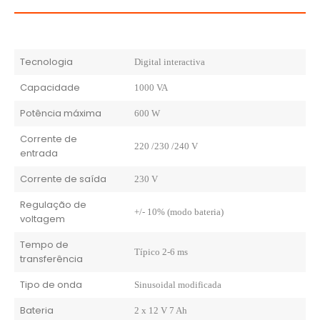
Tecnologia
Digital interactiva
Capacidade
1000 VA
Potência máxima
600 W
Corrente de
220 /230 /240 V
entrada
Corrente de saída
230 V
Regulação de
+/- 10% (modo bateria)
voltagem
Tempo de
Típico 2-6 ms
transferência
Tipo de onda
Sinusoidal modificada
Bateria
2 x 12 V 7 Ah