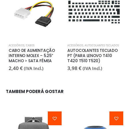
ACESSÓRIOS
,
CABOS
ACESSÓRIOS
,
AUTOCOLANTES TECLADOS
A
CABO DE ALIMENTAÇÃO
AUTOCOLANTES TECLADO
C
INTERNO MOLEX – 5.25”
PT (PARA LENOVO T410
D
MACHO > SATA FÊMEA
T420 T510 T520)
4
2,40
€
3,98
€
(IVA Incl.)
(IVA Incl.)
TAMBEM PODERÁ GOSTAR