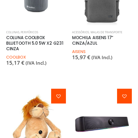
COLUNAS
,
PERIFÉRICOS
ACESSÓRIOS
,
MALAS DE TRANSPORTE
COLUNA COOLBOX
MOCHILA AISENS 17”
BLUETOOTH 5.0 5W X2 G231
CINZA/AZUL
CINZA
AISENS
15,97
€
COOLBOX
(IVA Incl.)
15,17
€
(IVA Incl.)