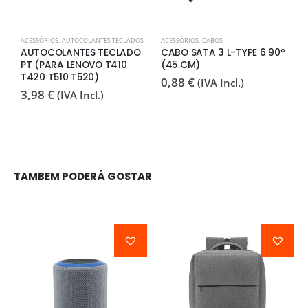
ACESSÓRIOS
,
AUTOCOLANTES TECLADOS
ACESSÓRIOS
,
CABOS
A
AUTOCOLANTES TECLADO
CABO SATA 3 L-TYPE 6 90º
A
PT (PARA LENOVO T410
(45 CM)
N
T420 T510 T520)
M
0,88
€
(IVA Incl.)
3,98
€
(IVA Incl.)
M
7
TAMBEM PODERÁ GOSTAR