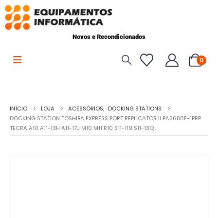
Novos e Recondicionados
0
INÍCIO
LOJA
ACESSÓRIOS
,
DOCKING STATIONS
DOCKING STATION TOSHIBA EXPRESS PORT REPLICATOR II PA3680E-1PRP
TECRA A10 A11-13H A11-17J M10 M11 R10 S11-119 S11-13Q