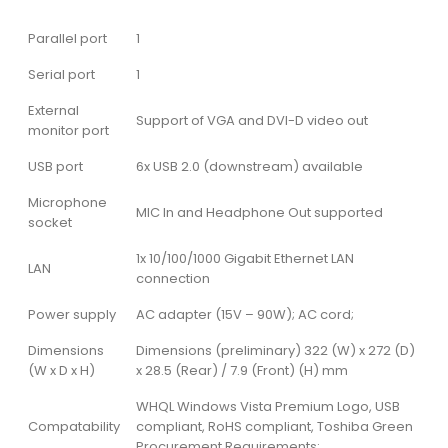
Parallel port
1
Serial port
1
External
Support of VGA and DVI-D video out
monitor port
USB port
6x USB 2.0 (downstream) available
Microphone
MIC In and Headphone Out supported
socket
1x 10/100/1000 Gigabit Ethernet LAN
LAN
connection
Power supply
AC adapter (15V – 90W); AC cord;
Dimensions
Dimensions (preliminary) 322 (W) x 272 (D)
(W x D x H)
x 28.5 (Rear) / 7.9 (Front) (H) mm
WHQL Windows Vista Premium Logo, USB
Compatability
compliant, RoHS compliant, Toshiba Green
Procurement Requirements;