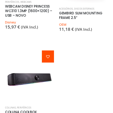
PERIFÉRICOS
,
WEBCAMS
WEBCAM DISNEY PRINCESS
ACESSÓRIOS
,
DISCOS EXTERNOS
WC310 1.3MP (1600×1200) –
GEMBIRD SLIM MOUNTING
USB – NOVO
FRAME 2.5”
Disney
OEM
15,97
€
(IVA Incl.)
11,18
€
(IVA Incl.)
COLUNAS
,
PERIFÉRICOS
COLUNA COOLBOX