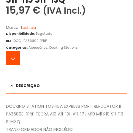
15,97
€
(IVA Incl.)
Marca:
Toshiba
Disponibilidade:
Esgotado
REF:
DOC_PA3680E-1PRP
Categorias:
Acessórios
,
Docking Stations
DESCRIÇÃO
DOCKING STATION TOSHIBA EXPRESS PORT REPLICATOR II
PA3680E-1PRP TECRA A10 A11-13H A11-17J M10 M11 R10 S11-119
S11-13Q
TRANSFORMADOR NÃO INCLUÍDO