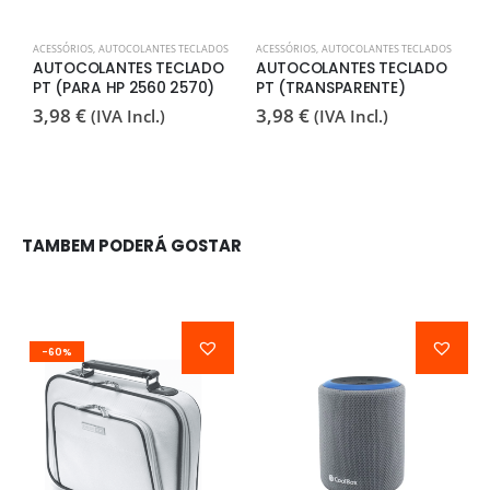
ACESSÓRIOS
,
AUTOCOLANTES TECLADOS
ACESSÓRIOS
,
AUTOCOLANTES TECLADOS
A
AUTOCOLANTES TECLADO
AUTOCOLANTES TECLADO
C
PT (PARA HP 2560 2570)
PT (TRANSPARENTE)
T
3,98
€
3,98
€
4
(IVA Incl.)
(IVA Incl.)
TAMBEM PODERÁ GOSTAR
-60%