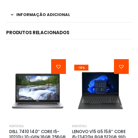
INFORMAÇÃO ADICIONAL
PRODUTOS RELACIONADOS
-16%
PORTÁTEIS
PORTÁTEIS
P
DELL 7410 14.0” CORE I5-
LENOVO V15 G5 15.6” CORE
H
10210U 10-GEN 16GB 256GB
i5-13420H 8GB 512GB SSD
C