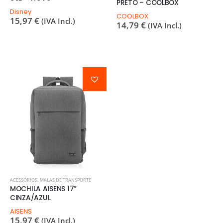
PRETO – COOLBOX
Disney
COOLBOX
15,97
€
(IVA Incl.)
14,79
€
(IVA Incl.)
ACESSÓRIOS
,
MALAS DE TRANSPORTE
MOCHILA AISENS 17”
CINZA/AZUL
AISENS
15,97
€
(IVA Incl.)