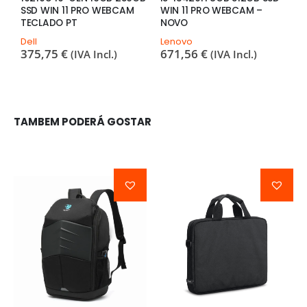
SSD WIN 11 PRO WEBCAM
WIN 11 PRO WEBCAM –
1
TECLADO PT
NOVO
P
Dell
Lenovo
H
375,75
€
671,56
€
3
(IVA Incl.)
(IVA Incl.)
TAMBEM PODERÁ GOSTAR