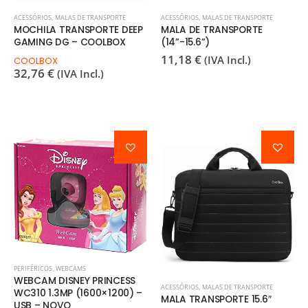
ACESSÓRIOS
,
MALAS DE TRANSPORTE
ACESSÓRIOS
,
MALAS DE TRANSPORTE
MOCHILA TRANSPORTE DEEP
MALA DE TRANSPORTE
GAMING DG – COOLBOX
(14”-15.6”)
11,18
€
(IVA Incl.)
COOLBOX
32,76
€
(IVA Incl.)
PERIFÉRICOS
,
WEBCAMS
WEBCAM DISNEY PRINCESS
ACESSÓRIOS
,
MALAS DE TRANSPORTE
WC310 1.3MP (1600×1200) –
MALA TRANSPORTE 15.6″
USB – NOVO