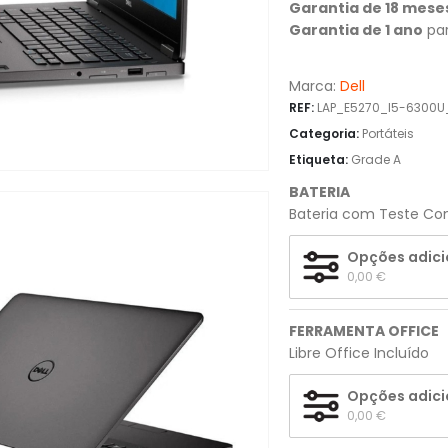
Garantia de 18 mese
Garantia de 1 ano
par
Marca:
Dell
REF:
LAP_E5270_I5-6300
Categoria:
Portáteis
Etiqueta:
Grade A
BATERIA
Bateria com Teste Com
Opções adici
0,00 
€
FERRAMENTA OFFICE
Libre Office Incluído
Opções adici
0,00 
€