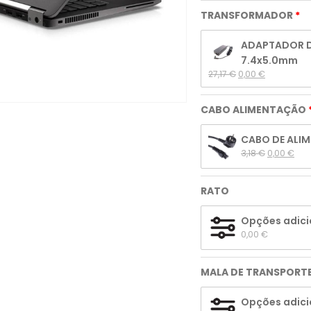
TRANSFORMADOR
ADAPTADOR DE
7.4x5.0mm
27,17 
€
0,00 
€
CABO ALIMENTAÇÃO
CABO DE ALIM
3,18 
€
0,00 
€
RATO
Opções adici
0,00 
€
MALA DE TRANSPORT
Opções adici