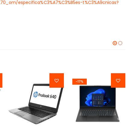
_e7270_om/especifica%C3%A7%C3%B5es-t%C3%A9cnicas?
-17%