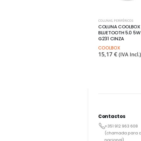
COLUNAS
,
PERIFÉRICOS
COLUNA COOLBOX
BLUETOOTH 5.0 5W
G231 CINZA
COOLBOX
15,17
€
(IVA Incl.)
Contactos
+351 912 963 608
(chamada para a
nacional)