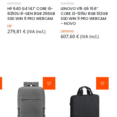
PORTÁTEIS
PORTÁTEIS
PO
HP 640 G4 14.1” CORE i5-
LENOVO V15 G5 15.6”
H
8250U 8-GEN 8GB 256GB
CORE i3-1315U 8GB 512GB
1
SSD WIN 11 PRO WEBCAM
SSD WIN 11 PRO WEBCAM
2
– NOVO
W
HP
279,81
€
Lenovo
H
(IVA Incl.)
607,60
€
3
(IVA Incl.)