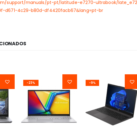
.com/support/manuals/pt-pt/latitude-e7270-ultrabook/late
9f-d671-4c29-b80d-df4420facb67&lang=pt-br
ACIONADOS
-23%
-9%