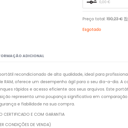
0,00 
€
Preço total:
190,23
€
1
Esgotado
FORMAÇÃO ADICIONAL
portátil recondicionado de alta qualidade, ideal para profissi
de RAM, oferece um desempenho ágil para o seu dia-a-dia. A 
ques rápidos e acesso eficiente aos seus arquivos. Este portáti
uisição representa uma poupança significativa em comparaçã
urança e fiabilidade na sua compra.
O CERTIFICADO E COM GARANTIA
VER CONDIÇÕES DE VENDA)