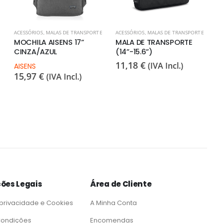
ACESSÓRIOS
,
MALAS DE TRANSPORTE
ACESSÓRIOS
,
MALAS DE TRANSPORTE
MOCHILA AISENS 17”
MALA DE TRANSPORTE
CINZA/AZUL
(14”-15.6”)
11,18
€
(IVA Incl.)
AISENS
15,97
€
(IVA Incl.)
ões Legais
Área de Cliente
 privacidade e Cookies
A Minha Conta
Condições
Encomendas