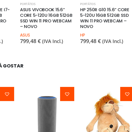
PORTÁTEIS
PORTÁTEIS
E I7-
ASUS VIVOBOOK 15.6”
HP 250R G10 15.6” CORE
B
CORE 5-120U 16GB 512GB
5-120U 16GB 512GB SSD
PRO
SSD WIN 11 PRO WEBCAM
WIN 11 PRO WEBCAM –
– NOVO
NOVO
ASUS
HP
799,48
€
799,48
€
.)
(IVA Incl.)
(IVA Incl.)
Á GOSTAR