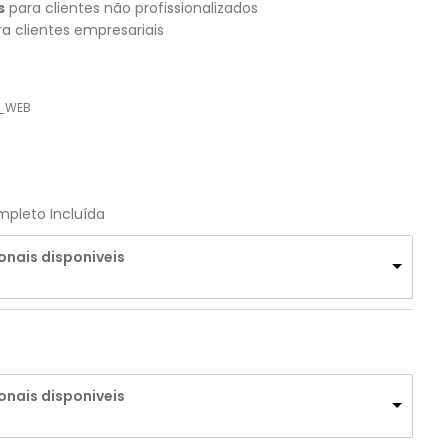
s
para clientes não profissionalizados
a clientes empresariais
U_WEB
pleto Incluída
onais disponiveis
onais disponiveis