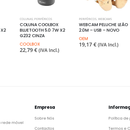
COLUNAS
,
PERIFÉRICOS
PERIFÉRICOS
,
WEBCAMS
COLUNA COOLBOX
WEBCAM PELUCHE LEÃO
 X2
BLUETOOTH 5.0 7W X2
2.0M – USB – NOVO
G232 CINZA
OEM
19,17
€
COOLBOX
(IVA Incl.)
22,79
€
(IVA Incl.)
Empresa
Informaç
Sobre Nós
Política de
 rede móvel
Contactos
Termos e 