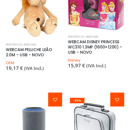
PERIFÉRICOS
,
WEBCAMS
WEBCAM DISNEY PRINCESS
PERIFÉRICOS
,
WEBCAMS
WC310 1.3MP (1600×1200) –
WEBCAM PELUCHE LEÃO
USB – NOVO
2.0M – USB – NOVO
Disney
OEM
15,97
€
(IVA Incl.)
19,17
€
(IVA Incl.)
-60%