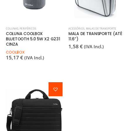
COLUNAS
,
PERIFÉRICOS
ACESSÓRIOS
,
MALAS DE TRANSPORTE
COLUNA COOLBOX
MALA DE TRANSPORTE (ATÉ
BLUETOOTH 5.0 5W X2 G231
11.6”)
CINZA
1,58
€
(IVA Incl.)
COOLBOX
15,17
€
(IVA Incl.)