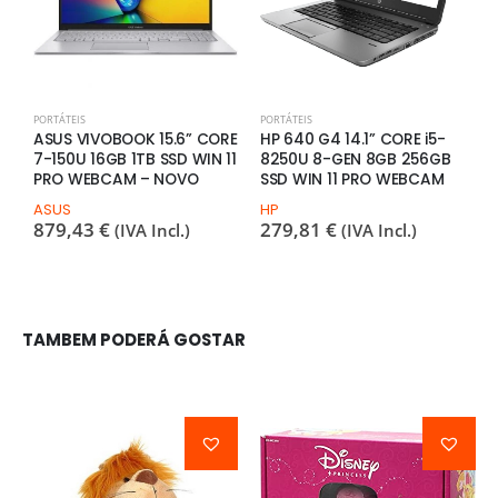
PORTÁTEIS
PORTÁTEIS
P
ASUS VIVOBOOK 15.6” CORE
HP 640 G4 14.1” CORE i5-
H
7-150U 16GB 1TB SSD WIN 11
8250U 8-GEN 8GB 256GB
1
PRO WEBCAM – NOVO
SSD WIN 11 PRO WEBCAM
1
ASUS
HP
H
879,43
€
279,81
€
8
(IVA Incl.)
(IVA Incl.)
TAMBEM PODERÁ GOSTAR